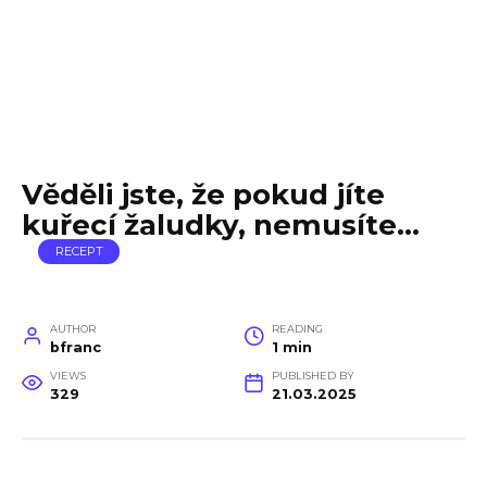
Věděli jste, že pokud jíte
kuřecí žaludky, nemusíte…
RECEPT
AUTHOR
READING
bfranc
1 min
VIEWS
PUBLISHED BY
329
21.03.2025