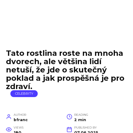
Tato rostlina roste na mnoha
dvorech, ale většina lidí
netuší, že jde o skutečný
poklad a jak prospěšná je pro
zdraví.
CELEBRITY
AUTHOR
READING
bfranc
2 min
VIEWS
PUBLISHED BY
180
07.06.2025