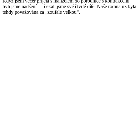
Když jsem večer přijela s manželem do porodnice s kontrakcemi,
byli jsme nadšení — čekali jsme své čtvrté dítě. Naše rodina už byla
tehdy považována za „zoufalé velkou“.