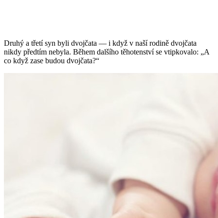
Druhý a třetí syn byli dvojčata — i když v naší rodině dvojčata
nikdy předtím nebyla. Během dalšího těhotenství se vtipkovalo: „A
co když zase budou dvojčata?“