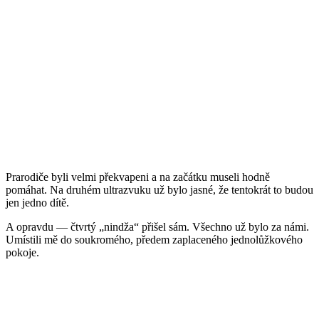
Prarodiče byli velmi překvapeni a na začátku museli hodně
pomáhat. Na druhém ultrazvuku už bylo jasné, že tentokrát to budou
jen jedno dítě.
A opravdu — čtvrtý „nindža“ přišel sám. Všechno už bylo za námi.
Umístili mě do soukromého, předem zaplaceného jednolůžkového
pokoje.