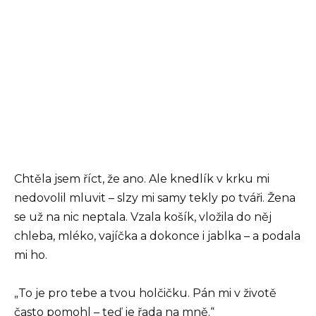
Chtěla jsem říct, že ano. Ale knedlík v krku mi
nedovolil mluvit – slzy mi samy tekly po tváři. Žena
se už na nic neptala. Vzala košík, vložila do něj
chleba, mléko, vajíčka a dokonce i jablka – a podala
mi ho.
„To je pro tebe a tvou holčičku. Pán mi v životě
často pomohl – teď je řada na mně.“