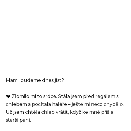
Mami, budeme dnes jíst?
💔 Zlomilo mi to srdce. Stála jsem před regálem s
chlebem a počítala haléře – ještě mi něco chybělo.
Už jsem chtěla chléb vrátit, když ke mně přišla
starší paní.