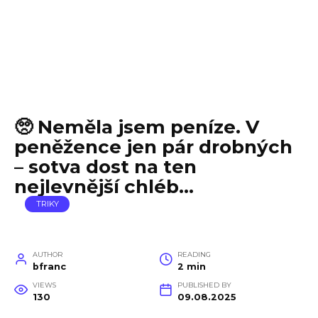
🥺 Neměla jsem peníze. V
peněžence jen pár drobných
– sotva dost na ten
nejlevnější chléb…
TRIKY
AUTHOR
READING
bfranc
2 min
VIEWS
PUBLISHED BY
130
09.08.2025