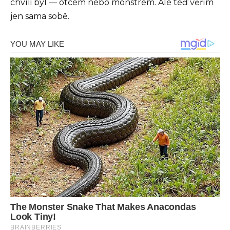
chvíli byl — otcem nebo monstrem. Ale teď věřím
jen sama sobě.