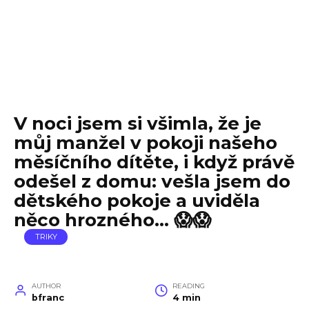
V noci jsem si všimla, že je
můj manžel v pokoji našeho
měsíčního dítěte, i když právě
odešel z domu: vešla jsem do
dětského pokoje a uviděla
něco hrozného… 😱😱
TRIKY
AUTHOR
READING
bfranc
4 min