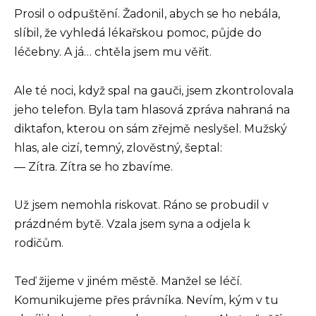
Prosil o odpuštění. Žadonil, abych se ho nebála,
slíbil, že vyhledá lékařskou pomoc, půjde do
léčebny. A já… chtěla jsem mu věřit.
Ale té noci, když spal na gauči, jsem zkontrolovala
jeho telefon. Byla tam hlasová zpráva nahraná na
diktafon, kterou on sám zřejmě neslyšel. Mužský
hlas, ale cizí, temný, zlověstný, šeptal:
— Zítra. Zítra se ho zbavíme.
Už jsem nemohla riskovat. Ráno se probudil v
prázdném bytě. Vzala jsem syna a odjela k
rodičům.
Teď žijeme v jiném městě. Manžel se léčí.
Komunikujeme přes právníka. Nevím, kým v tu