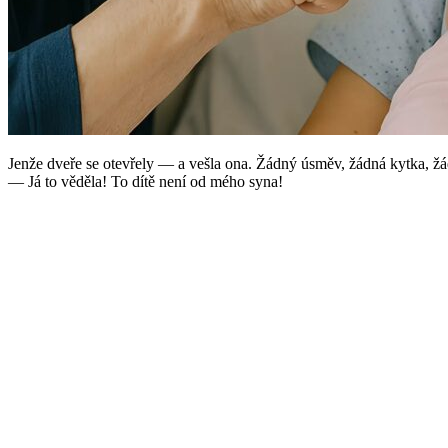
Jenže dveře se otevřely — a vešla ona. Žádný úsměv, žádná kytka, žá
— Já to věděla! To dítě není od mého syna!