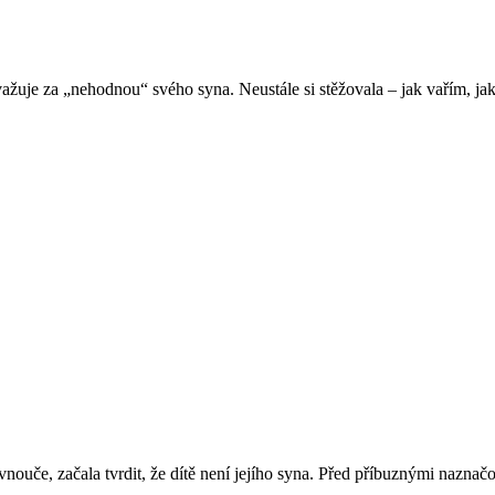
ažuje za „nehodnou“ svého syna. Neustále si stěžovala – jak vařím, ja
vnouče, začala tvrdit, že dítě není jejího syna. Před příbuznými naznač