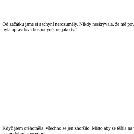
Od začátku jsme si s tchyní nerozuměly. Nikdy neskrývala, že mě pov
byla opravdová hospodyně, ne jako ty.“
Když jsem otěhotněla, všechno se jen zhoršilo. Místo aby se těšila na 
asi podobný sousedovi“.