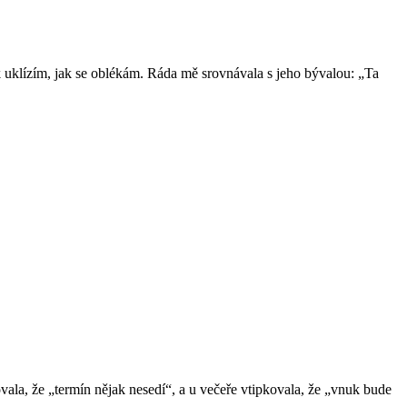
k uklízím, jak se oblékám. Ráda mě srovnávala s jeho bývalou: „Ta
ovala, že „termín nějak nesedí“, a u večeře vtipkovala, že „vnuk bude