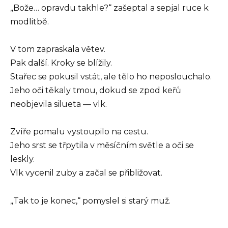
„Bože… opravdu takhle?“ zašeptal a sepjal ruce k
modlitbě.
V tom zapraskala větev.
Pak další. Kroky se blížily.
Stařec se pokusil vstát, ale tělo ho neposlouchalo.
Jeho oči těkaly tmou, dokud se zpod keřů
neobjevila silueta — vlk.
Zvíře pomalu vystoupilo na cestu.
Jeho srst se třpytila v měsíčním světle a oči se
leskly.
Vlk vycenil zuby a začal se přibližovat.
„Tak to je konec,“ pomyslel si starý muž.