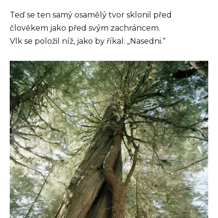
Teď se ten samý osamělý tvor sklonil před
člověkem jako před svým zachráncem.
Vlk se položil níž, jako by říkal: „Nasedni.“