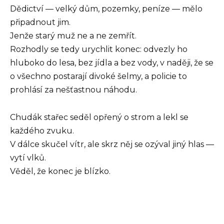
Dědictví — velký dům, pozemky, peníze — mělo
připadnout jim.
Jenže starý muž ne a ne zemřít.
Rozhodly se tedy urychlit konec: odvezly ho
hluboko do lesa, bez jídla a bez vody, v naději, že se
o všechno postarají divoké šelmy, a policie to
prohlásí za nešťastnou náhodu.
Chudák stařec seděl opřený o strom a lekl se
každého zvuku.
V dálce skučel vítr, ale skrz něj se ozýval jiný hlas —
vytí vlků.
Věděl, že konec je blízko.