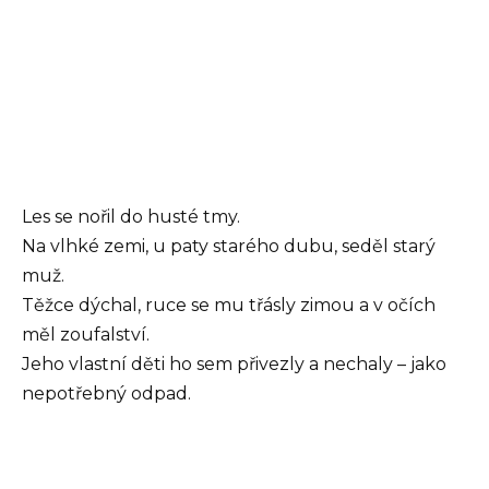
Les se nořil do husté tmy.
Na vlhké zemi, u paty starého dubu, seděl starý
muž.
Těžce dýchal, ruce se mu třásly zimou a v očích
měl zoufalství.
Jeho vlastní děti ho sem přivezly a nechaly – jako
nepotřebný odpad.