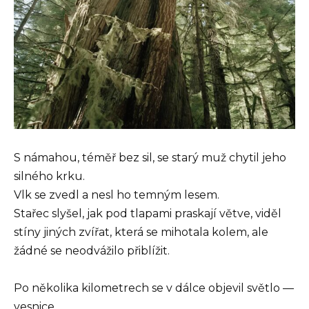
S námahou, téměř bez sil, se starý muž chytil jeho
silného krku.
Vlk se zvedl a nesl ho temným lesem.
Stařec slyšel, jak pod tlapami praskají větve, viděl
stíny jiných zvířat, která se mihotala kolem, ale
žádné se neodvážilo přiblížit.
Po několika kilometrech se v dálce objevil světlo —
vesnice.