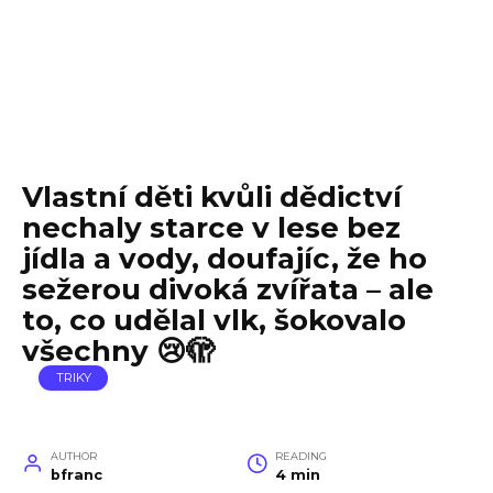
Vlastní děti kvůli dědictví
nechaly starce v lese bez
jídla a vody, doufajíc, že ho
sežerou divoká zvířata – ale
to, co udělal vlk, šokovalo
všechny 😢🫣
TRIKY
AUTHOR
READING
bfranc
4 min