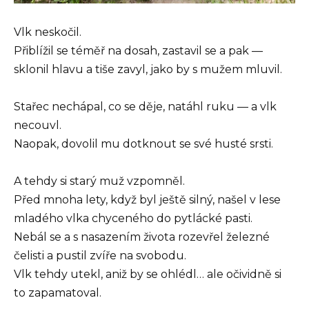
Vlk neskočil.
Přiblížil se téměř na dosah, zastavil se a pak —
sklonil hlavu a tiše zavyl, jako by s mužem mluvil.
Stařec nechápal, co se děje, natáhl ruku — a vlk
necouvl.
Naopak, dovolil mu dotknout se své husté srsti.
A tehdy si starý muž vzpomněl.
Před mnoha lety, když byl ještě silný, našel v lese
mladého vlka chyceného do pytlácké pasti.
Nebál se a s nasazením života rozevřel železné
čelisti a pustil zvíře na svobodu.
Vlk tehdy utekl, aniž by se ohlédl… ale očividně si
to zapamatoval.