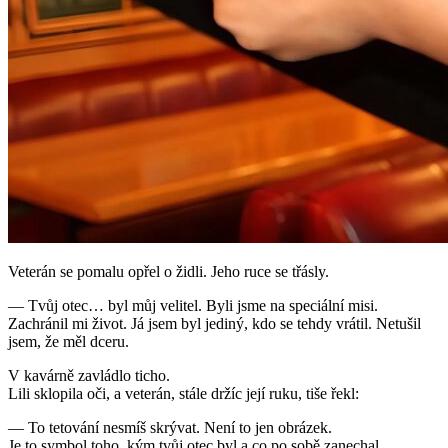
Veterán se pomalu opřel o židli. Jeho ruce se třásly.
— Tvůj otec… byl můj velitel. Byli jsme na speciální misi.
Zachránil mi život. Já jsem byl jediný, kdo se tehdy vrátil. Netušil
jsem, že měl dceru.
V kavárně zavládlo ticho.
Lili sklopila oči, a veterán, stále držíc její ruku, tiše řekl:
— To tetování nesmíš skrývat. Není to jen obrázek.
Je to symbol toho, kým tvůj otec byl a co po sobě zanechal.