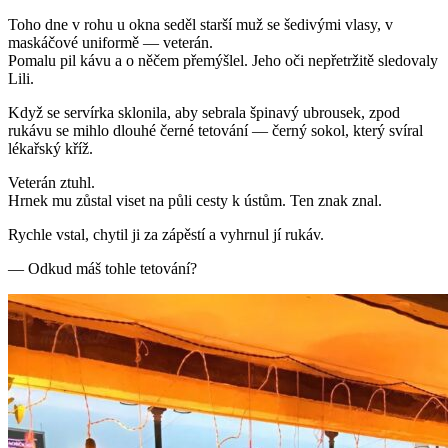
Toho dne v rohu u okna seděl starší muž se šedivými vlasy, v
maskáčové uniformě — veterán.
Pomalu pil kávu a o něčem přemýšlel. Jeho oči nepřetržitě sledovaly
Lili.
Když se servírka sklonila, aby sebrala špinavý ubrousek, zpod
rukávu se mihlo dlouhé černé tetování — černý sokol, který svíral
lékařský kříž.
Veterán ztuhl.
Hrnek mu zůstal viset na půli cesty k ústům. Ten znak znal.
Rychle vstal, chytil ji za zápěstí a vyhrnul jí rukáv.
— Odkud máš tohle tetování?