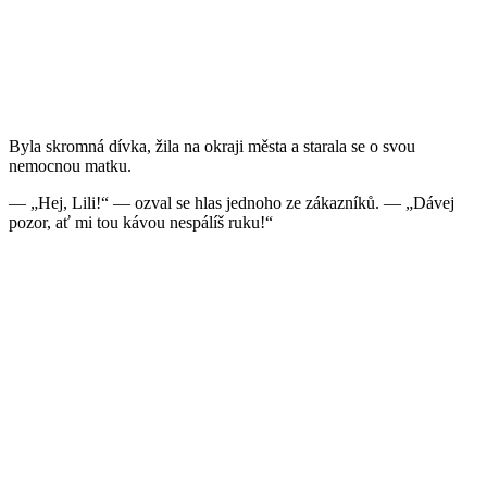
Byla skromná dívka, žila na okraji města a starala se o svou
nemocnou matku.
— „Hej, Lili!“ — ozval se hlas jednoho ze zákazníků. — „Dávej
pozor, ať mi tou kávou nespálíš ruku!“