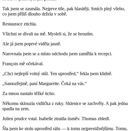
Tak jsem se zasmála. Nejprve tiše, pak hlasitěji. Smích plný všeho,
co jsem příliš dlouho držela v sobě.
Restaurace ztichla.
Všichni se dívali na mě. Mysleli si, že se hroutím.
Ale já jsem poprvé viděla jasně.
Narovnala jsem se a místo odchodu jsem zamířila k recepci.
François mě očekával.
„Chci nejlepší volný stůl. Ten uprostřed,“ řekla jsem klidně.
„Samozřejmě, paní Marguerite. Čeká na vás.“
Za mnou nastalo těžké ticho.
Někomu sklouzla vidlička z ruky. Sklenice se zachvěly. A pak jedna
spadla na zem.
Julien prudce vstal. Isabelle ztratila úsměv. Thomas zbledl.
Šla jsem ke stolu uprostřed sálu — k tomu nejprestižnějšímu. Tomu,