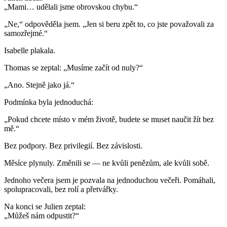
„Mami… udělali jsme obrovskou chybu.“
„Ne,“ odpověděla jsem. „Jen si beru zpět to, co jste považovali za
samozřejmé.“
Isabelle plakala.
Thomas se zeptal: „Musíme začít od nuly?“
„Ano. Stejně jako já.“
Podmínka byla jednoduchá:
„Pokud chcete místo v mém životě, budete se muset naučit žít bez
mě.“
Bez podpory. Bez privilegií. Bez závislosti.
Měsíce plynuly. Změnili se — ne kvůli penězům, ale kvůli sobě.
Jednoho večera jsem je pozvala na jednoduchou večeři. Pomáhali,
spolupracovali, bez rolí a přetvářky.
Na konci se Julien zeptal:
„Můžeš nám odpustit?“