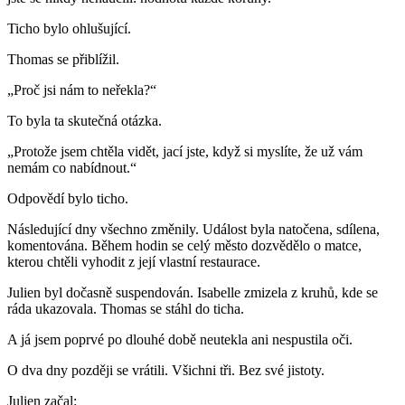
Ticho bylo ohlušující.
Thomas se přiblížil.
„Proč jsi nám to neřekla?“
To byla ta skutečná otázka.
„Protože jsem chtěla vidět, jací jste, když si myslíte, že už vám
nemám co nabídnout.“
Odpovědí bylo ticho.
Následující dny všechno změnily. Událost byla natočena, sdílena,
komentována. Během hodin se celý město dozvědělo o matce,
kterou chtěli vyhodit z její vlastní restaurace.
Julien byl dočasně suspendován. Isabelle zmizela z kruhů, kde se
ráda ukazovala. Thomas se stáhl do ticha.
A já jsem poprvé po dlouhé době neutekla ani nespustila oči.
O dva dny později se vrátili. Všichni tři. Bez své jistoty.
Julien začal: