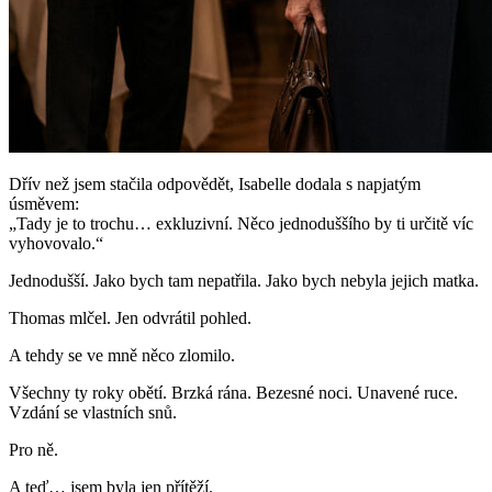
Dřív než jsem stačila odpovědět, Isabelle dodala s napjatým
úsměvem:
„Tady je to trochu… exkluzivní. Něco jednoduššího by ti určitě víc
vyhovovalo.“
Jednodušší. Jako bych tam nepatřila. Jako bych nebyla jejich matka.
Thomas mlčel. Jen odvrátil pohled.
A tehdy se ve mně něco zlomilo.
Všechny ty roky obětí. Brzká rána. Bezesné noci. Unavené ruce.
Vzdání se vlastních snů.
Pro ně.
A teď… jsem byla jen přítěží.