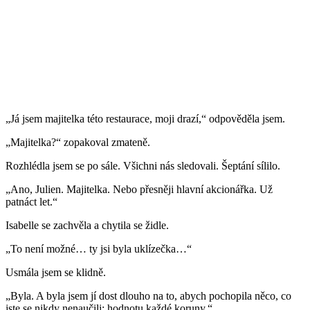
„Já jsem majitelka této restaurace, moji drazí,“ odpověděla jsem.
„Majitelka?“ zopakoval zmateně.
Rozhlédla jsem se po sále. Všichni nás sledovali. Šeptání sílilo.
„Ano, Julien. Majitelka. Nebo přesněji hlavní akcionářka. Už
patnáct let.“
Isabelle se zachvěla a chytila se židle.
„To není možné… ty jsi byla uklízečka…“
Usmála jsem se klidně.
„Byla. A byla jsem jí dost dlouho na to, abych pochopila něco, co
jste se nikdy nenaučili: hodnotu každé koruny.“