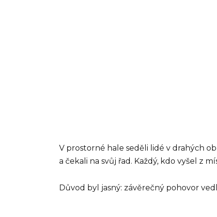
V prostorné hale seděli lidé v drahých ob
a čekali na svůj řad. Každý, kdo vyšel z m
Důvod byl jasný: závěrečný pohovor vedl