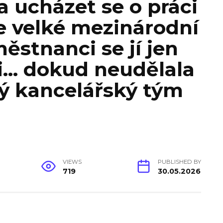
a ucházet se o práci
e velké mezinárodní
ěstnanci se jí jen
i… dokud neudělala
lý kancelářský tým
VIEWS
PUBLISHED BY
719
30.05.2026