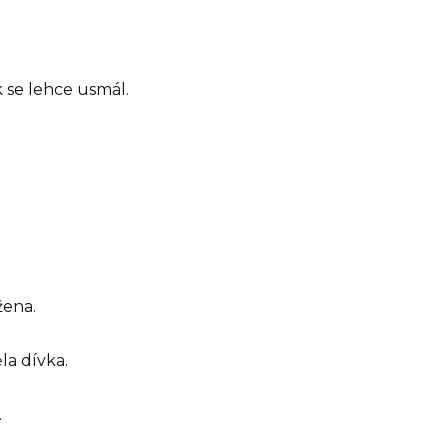
k se lehce usmál.
žena.
a dívka.
.