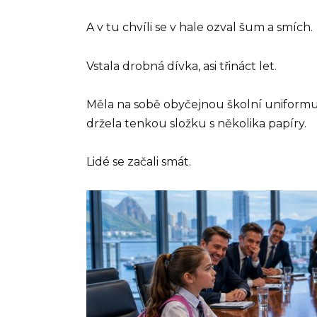
A v tu chvíli se v hale ozval šum a smích.
Vstala drobná dívka, asi třináct let.
Měla na sobě obyčejnou školní uniformu
držela tenkou složku s několika papíry.
Lidé se začali smát.