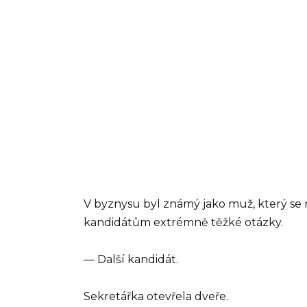
V byznysu byl známý jako muž, který se n
kandidátům extrémně těžké otázky.
— Další kandidát.
Sekretářka otevřela dveře.