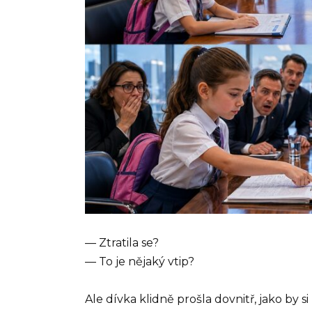
— Ztratila se?
— To je nějaký vtip?
Ale dívka klidně prošla dovnitř, jako by s