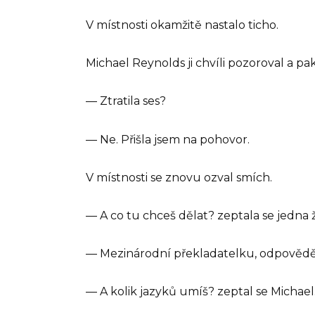
V místnosti okamžitě nastalo ticho.
Michael Reynolds ji chvíli pozoroval a pa
— Ztratila ses?
— Ne. Přišla jsem na pohovor.
V místnosti se znovu ozval smích.
— A co tu chceš dělat? zeptala se jedna 
— Mezinárodní překladatelku, odpověděl
— A kolik jazyků umíš? zeptal se Michael