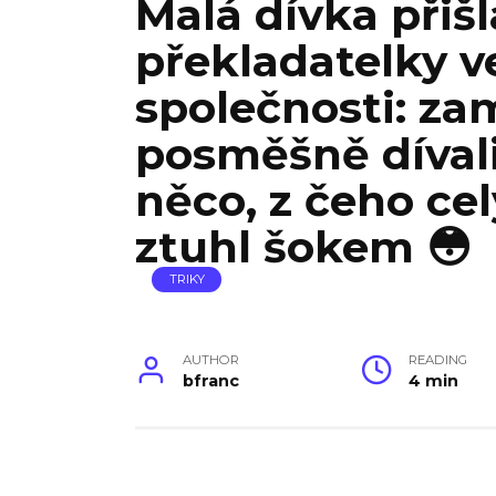
Malá dívka přišl
překladatelky v
společnosti: zam
posměšně díval
něco, z čeho ce
ztuhl šokem 😳
TRIKY
AUTHOR
READING
bfranc
4 min