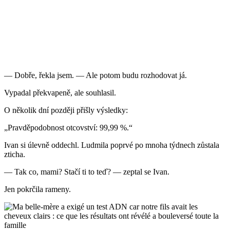
— Dobře, řekla jsem. — Ale potom budu rozhodovat já.
Vypadal překvapeně, ale souhlasil.
O několik dní později přišly výsledky:
„Pravděpodobnost otcovství: 99,99 %.“
Ivan si úlevně oddechl. Ludmila poprvé po mnoha týdnech zůstala
zticha.
— Tak co, mami? Stačí ti to teď? — zeptal se Ivan.
Jen pokrčila rameny.