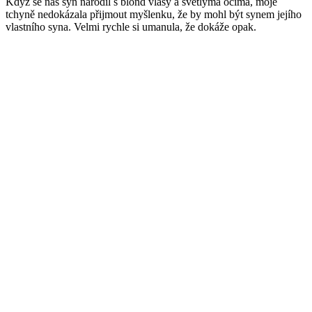
Když se náš syn narodil s blond vlasy a světlýma očima, moje
tchyně nedokázala přijmout myšlenku, že by mohl být synem jejího
vlastního syna. Velmi rychle si umanula, že dokáže opak.