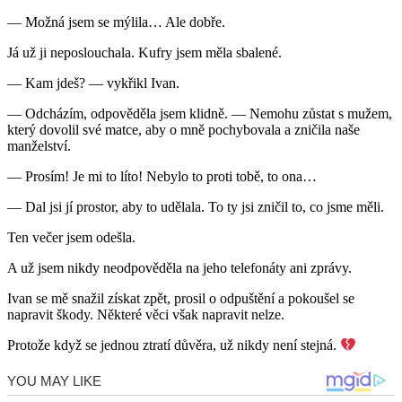
— Možná jsem se mýlila… Ale dobře.
Já už ji neposlouchala. Kufry jsem měla sbalené.
— Kam jdeš? — vykřikl Ivan.
— Odcházím, odpověděla jsem klidně. — Nemohu zůstat s mužem,
který dovolil své matce, aby o mně pochybovala a zničila naše
manželství.
— Prosím! Je mi to líto! Nebylo to proti tobě, to ona…
— Dal jsi jí prostor, aby to udělala. To ty jsi zničil to, co jsme měli.
Ten večer jsem odešla.
A už jsem nikdy neodpověděla na jeho telefonáty ani zprávy.
Ivan se mě snažil získat zpět, prosil o odpuštění a pokoušel se
napravit škody. Některé věci však napravit nelze.
Protože když se jednou ztratí důvěra, už nikdy není stejná.