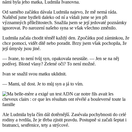
námi byla jeho matka, Ludmila Ivanovna.
Od samého začátku dávala Ludmila najevo, že mě nemá ráda.
Naštěstí jsme bydleli daleko od ní a vídali jsme se jen při
významných příležitostech. Snažila jsem se její jedovaté poznámky
ignorovat. Po narození našeho syna se však všechno změnilo.
Ludmila začala chodit téměř každý den. Zpočátku pod záminkou, že
chce pomoci, vidět dítě nebo poradit. Brzy jsem však pochopila, že
její úmysly jsou jiné.
— Ivane, to není tvůj syn, opakovala neustále. — Jen se na něj
podívej. Blond vlasy? Zelené oči? To není možné.
Ivan se snažil svou matku uklidnit.
— Mami, už dost. Je to můj syn a já to vím.
Ale Ludmila byla čím dál dotěrnější. Zasévala pochybnosti do celé
rodiny a tvrdila, že je třeba zjistit pravdu. Postupně si začali šeptat i
bratranci, sestřenice, tety a strýcové.