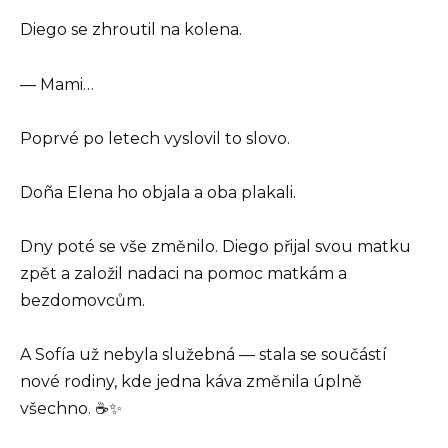
Diego se zhroutil na kolena.
— Mami…
Poprvé po letech vyslovil to slovo.
Doña Elena ho objala a oba plakali.
Dny poté se vše změnilo. Diego přijal svou matku
zpět a založil nadaci na pomoc matkám a
bezdomovcům.
A Sofía už nebyla služebná — stala se součástí
nové rodiny, kde jedna káva změnila úplně
všechno. ☕✨