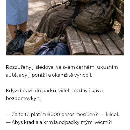
Rozzuřený ji sledoval ve svém černém luxusním
autě, aby ji ponížil a okamžitě vyhodil.
Když dorazil do parku, viděl, jak dává kávu
bezdomovkyni.
— Za to tě platím 8000 pesos měsíčně?! — křičel.
— Abys kradla a krmila odpadky mými věcmi?!