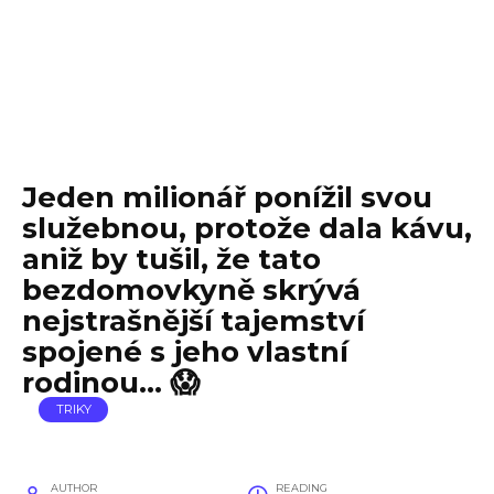
Jeden milionář ponížil svou
služebnou, protože dala kávu,
aniž by tušil, že tato
bezdomovkyně skrývá
nejstrašnější tajemství
spojené s jeho vlastní
rodinou… 😱
TRIKY
AUTHOR
READING