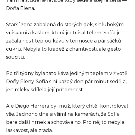
Tam na studené lavičce vždy seděla stejná žena —
Doña Elena.
Starší žena zabalená do starých dek, s hlubokými
vráskami a kašlem, který jí otřásal tělem. Sofía jí
začala nosit teplou kávu v termosce a pár sáčků
cukru. Nebyla to krádež z chamtivosti, ale gesto
soucitu.
Po tři týdny byla tato káva jediným teplem v životě
Doñy Eleny. Sofía s ní každý den pár minut seděla,
jen mlčky sdílela její přítomnost.
Ale Diego Herrera byl muž, který chtěl kontrolovat
vše. Jednoho dne si všiml na kamerách, že Sofía
bere další hrnek a schovává ho. Pro něj to nebyla
laskavost, ale zrada.