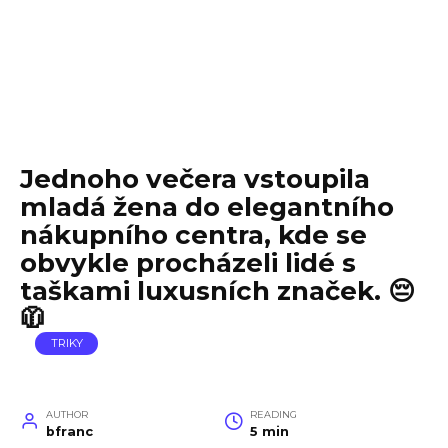
Jednoho večera vstoupila
mladá žena do elegantního
nákupního centra, kde se
obvykle procházeli lidé s
taškami luxusních značek. 😔
🧥
TRIKY
AUTHOR
READING
bfranc
5 min