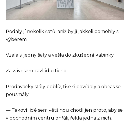
Podaly jí několik šatů, aniž by jí jakkoli pomohly s
výběrem.
Vzala si jedny šaty a vešla do zkušební kabinky.
Za závěsem zavládlo ticho.
Prodavačky stály poblíž, tiše si povídaly a občas se
pousmály.
— Takoví lidé sem většinou chodí jen proto, aby se
v obchodním centru ohřáli, řekla jedna z nich.