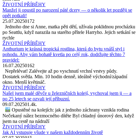
ŽIVOTNÍ PŘÍBĚHY
Manžel ji opustil po narození páté dcery — o několik let později se
opět potkali!
25.07.2025
0
172
Jednoho dne si Anne, matka pěti dětí, užívala poklidnou procházku
po Seattlu, když narazila na starého přítele Harryho. Jejich setkání se
rychle
ŽIVOTNÍ PŘÍBĚHY
Anthurium je krásná tropická rostlina, která do bytu vnáší styl i
pohodu. Aby vám bohatě kvetla po celý rok, dodržujte těchto 7
pravidel:
16.07.2025
0
162
Nepřelévat! Zalévejte až po vyschnutí vrchní vrstvy půdy.
Dostatek světla. Min. 10 hodin denně, ideálně východní/západní
okno. Menší květináč.
ŽIVOTNÍ PŘÍBĚHY
Našel jsem malé děvče u železničních kolejí, vychoval jsem ji — a
po 25 letech se ozvali její příbuzní.
09.07.2025
0
1.4k.
Opustěné na kolejích: jak z jednoho záchrany vznikla rodina
Nečekaný nález bezmocného dítěte Byl chladný únorový den, když
jsem na cestě na nádraží
ŽIVOTNÍ PŘÍBĚHY
Jak AI vstupuje všude v našem každodenním životě
07.07.2025
0
15