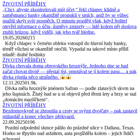
ŽIVOTNÍ PŘÍBĚHY
„Chci, abyste zkontrolovali můj účet,“ řekl chlapec klidně a
zaměstnanci banky okamžitě propukli v smích, aniž by se vůbec
snažili skrýt svůj posměch. O minutu později však, když ředitel
otevřel informace o účtu, úsměvy zmizely — lidé kolem něj doslova
ztuhli hrůzou, když viděli, jak jeho tvář bledne.
19.05.2026
0
215
Když chlapec v černém obleku vstoupil do hlavní haly banky,
téměř všichni se okamžitě otočili. Vypadal na takové místo příliš
mladě: drahé hodinky
ŽIVOTNÍ PŘÍBĚHY
Dívka chovala doma obrovského hroznýše. Jednoho dne se had
začal chovat divně — přestal jíst, omotával se jí kolem pasu… a pak
dívka zjistila něco strašného.
12.11.2025
0
1.9k.
Dívka měla hroznýše jménem Safran — podle zlatavých skvrn na
jeho šupinách. Žlutý had se u ní objevil před třemi lety a brzy se stal
„domácím mazlíčkem“.
ŽIVOTNÍ PŘÍBĚHY
Bezdomovkyně se zhroutila u cesty se svými dvojčaty – pak zastavil
miliardář a konec všechny překvapil.
22.09.2025
0
196
Pozdní odpolední slunce pálilo do prázdné ulice v Dallasu, Texas.
Horko se třpytilo nad asfaltem, auta projížděla kolem – jejich řidiči
schovaní