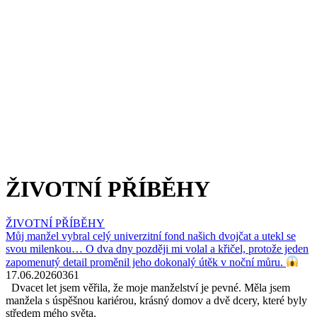
ŽIVOTNÍ PŘÍBĚHY
ŽIVOTNÍ PŘÍBĚHY
Můj manžel vybral celý univerzitní fond našich dvojčat a utekl se
svou milenkou… O dva dny později mi volal a křičel, protože jeden
zapomenutý detail proměnil jeho dokonalý útěk v noční můru.
17.06.2026
0
361
Dvacet let jsem věřila, že moje manželství je pevné. Měla jsem
manžela s úspěšnou kariérou, krásný domov a dvě dcery, které byly
středem mého světa.