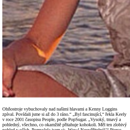
Ohňostroje vybuchovaly nad našimi hlavami a Kenny Loggins
zpíval. Povídali jsme si až do 3 ráno.“ „Byl fascinující,“ řekla Keely
v roce 2001 časopisu People, podle PopSugar. „Vysoký, tmavý a
pohledný, všechno, co okamžitě přitahuje kohokoli. Měl ten zlobivý
pohled v očích. Pomyslela jsem si: ‚Wow! Neuvěřitelné!’“ Pierce