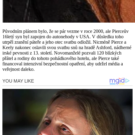
Původním plánem bylo, že se pár vezme v roce 2000, ale Pierceův
16letý syn byl zapojen do autonehody v USA. V důsledku toho
utrpěl zranění páteře a jeho otec svatbu odložil. Nicméně Pierce a
Keely nakonec oslavili svou svatbu snů na hradě Ashford, nádherné
irské pevnosti z 13. století. Novomanželé pozvali 120 blízkých
přátel a rodiny do tohoto pohádkového hotelu, ale Pierce také
financoval intenzivní bezpečnostní opatření, aby udržel média a
veřejnost daleko.