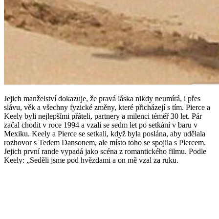
Jejich manželství dokazuje, že pravá láska nikdy neumírá, i přes
slávu, věk a všechny fyzické změny, které přicházejí s tím. Pierce a
Keely byli nejlepšími přáteli, partnery a milenci téměř 30 let. Pár
začal chodit v roce 1994 a vzali se sedm let po setkání v baru v
Mexiku. Keely a Pierce se setkali, když byla poslána, aby udělala
rozhovor s Tedem Dansonem, ale místo toho se spojila s Piercem.
Jejich první rande vypadá jako scéna z romantického filmu. Podle
Keely: „Seděli jsme pod hvězdami a on mě vzal za ruku.