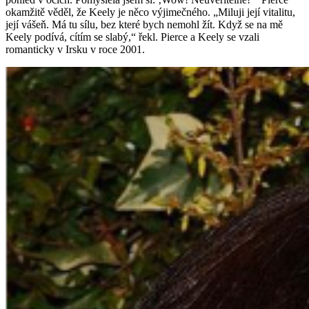
okamžitě věděl, že Keely je něco výjimečného. „Miluji její vitalitu,
její vášeň. Má tu sílu, bez které bych nemohl žít. Když se na mě
Keely podívá, cítím se slabý,“ řekl. Pierce a Keely se vzali
romanticky v Irsku v roce 2001.