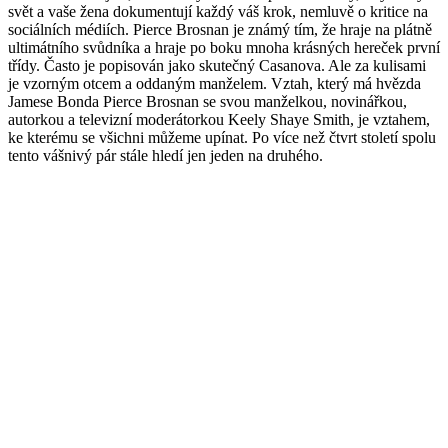
svět a vaše žena dokumentují každý váš krok, nemluvě o kritice na
sociálních médiích. Pierce Brosnan je známý tím, že hraje na plátně
ultimátního svůdníka a hraje po boku mnoha krásných hereček první
třídy. Často je popisován jako skutečný Casanova. Ale za kulisami
je vzorným otcem a oddaným manželem. Vztah, který má hvězda
Jamese Bonda Pierce Brosnan se svou manželkou, novinářkou,
autorkou a televizní moderátorkou Keely Shaye Smith, je vztahem,
ke kterému se všichni můžeme upínat. Po více než čtvrt století spolu
tento vášnivý pár stále hledí jen jeden na druhého.