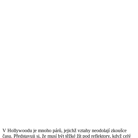
V Hollywoodu je mnoho párů, jejichž vztahy neodolají zkoušce
času. Představuji si, že musí být těžké žít pod reflektory, když celý