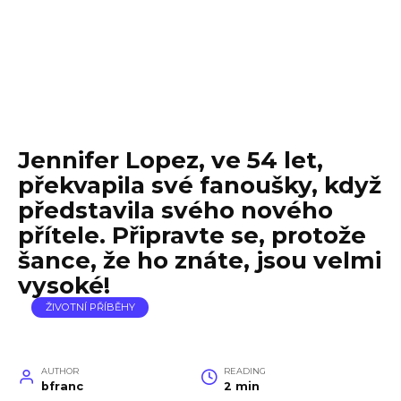
Jennifer Lopez, ve 54 let,
překvapila své fanoušky, když
představila svého nového
přítele. Připravte se, protože
šance, že ho znáte, jsou velmi
vysoké!
ŽIVOTNÍ PŘÍBĚHY
AUTHOR
READING
bfranc
2 min