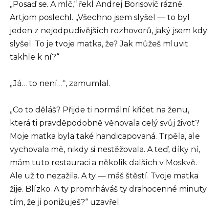
„Posaď se. A mlč,“ řekl Andrej Borisovič rázně.
Artjom poslechl. „Všechno jsem slyšel — to byl
jeden z nejodpudivějších rozhovorů, jaký jsem kdy
slyšel. To je tvoje matka, že? Jak můžeš mluvit
takhle k ní?“
„Já… to není…“, zamumlal.
„Co to děláš? Přijde ti normální křičet na ženu,
která ti pravděpodobně věnovala celý svůj život?
Moje matka byla také handicapovaná. Trpěla, ale
vychovala mě, nikdy si nestěžovala. A teď, díky ní,
mám tuto restauraci a několik dalších v Moskvě.
Ale už to nezažila. A ty — máš štěstí. Tvoje matka
žije. Blízko. A ty promrháváš ty drahocenné minuty
tím, že ji ponižuješ?“ uzavřel.