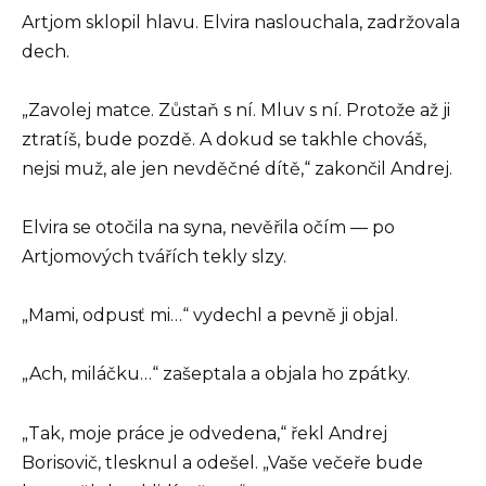
Artjom sklopil hlavu. Elvira naslouchala, zadržovala
dech.
„Zavolej matce. Zůstaň s ní. Mluv s ní. Protože až ji
ztratíš, bude pozdě. A dokud se takhle chováš,
nejsi muž, ale jen nevděčné dítě,“ zakončil Andrej.
Elvira se otočila na syna, nevěřila očím — po
Artjomových tvářích tekly slzy.
„Mami, odpusť mi…“ vydechl a pevně ji objal.
„Ach, miláčku…“ zašeptala a objala ho zpátky.
„Tak, moje práce je odvedena,“ řekl Andrej
Borisovič, tlesknul a odešel. „Vaše večeře bude