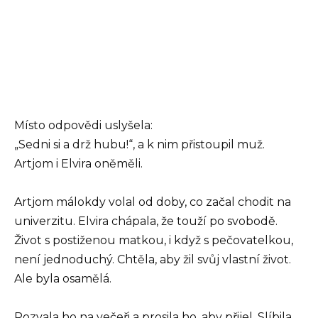
Místo odpovědi uslyšela:
„Sedni si a drž hubu!“, a k nim přistoupil muž.
Artjom i Elvira oněměli.
Artjom málokdy volal od doby, co začal chodit na
univerzitu. Elvira chápala, že touží po svobodě.
Život s postiženou matkou, i když s pečovatelkou,
není jednoduchý. Chtěla, aby žil svůj vlastní život.
Ale byla osamělá.
Pozvala ho na večeři a prosila ho, aby přijel. Slíbila