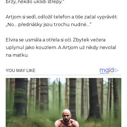
brzy, někdo uklidí střepy.“
Artjom si sedl, odložil telefon a tiše začal vyprávět:
„No… přednášky jsou trochu nudné…“
Elvira se usmála a otřela si oči. Zbytek večera
uplynul jako kouzlem. A Artjom už nikdy nevolal
na matku.