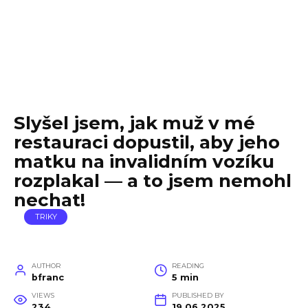
Slyšel jsem, jak muž v mé
restauraci dopustil, aby jeho
matku na invalidním vozíku
rozplakal — a to jsem nemohl
nechat!
TRIKY
AUTHOR
READING
bfranc
5 min
VIEWS
PUBLISHED BY
234
19.06.2025