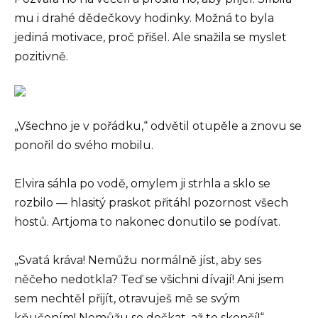
mu i drahé dědečkovy hodinky. Možná to byla
jediná motivace, proč přišel. Ale snažila se myslet
pozitivně.
„Všechno je v pořádku,“ odvětil otupěle a znovu se
ponořil do svého mobilu.
Elvira sáhla po vodě, omylem ji strhla a sklo se
rozbilo — hlasitý praskot přitáhl pozornost všech
hostů. Artjoma to nakonec donutilo se podívat.
„Svatá kráva! Nemůžu normálně jíst, aby ses
něčeho nedotkla? Teď se všichni dívají! Ani jsem
sem nechtěl přijít, otravuješ mě se svým
kňučením! Nemůžu se dočkat, až to skončí!“