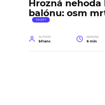
Hrozná nehoda
balónu: osm mr
RECEPT
AUTHOR
READING
bfranc
6 min