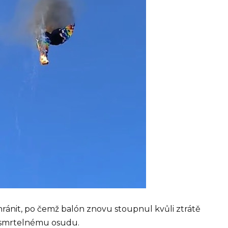
achránit, po čemž balón znovu stoupnul kvůli ztrátě
k smrtelnému osudu.