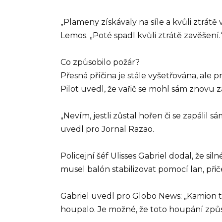
„Plameny získávaly na síle a kvůli ztrátě 
Lemos. „Poté spadl kvůli ztrátě zavěšení.
Co způsobilo požár?
Přesná příčina je stále vyšetřována, ale p
Pilot uvedl, že vařič se mohl sám znovu za
„Nevím, jestli zůstal hořen či se zapálil 
uvedl pro Jornal Razao.
Policejní šéf Ulisses Gabriel dodal, že si
musel balón stabilizovat pomocí lan, přič
Gabriel uvedl pro Globo News: „Kamion t
houpalo. Je možné, že toto houpání způso