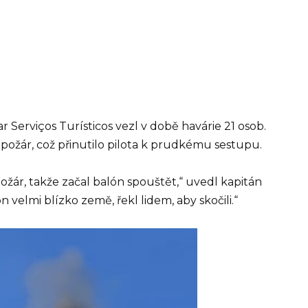
Serviços Turísticos vezl v době havárie 21 osob.
l požár, což přinutilo pilota k prudkému sestupu.
kl požár, takže začal balón spouštět,“ uvedl kapitán
 velmi blízko země, řekl lidem, aby skočili.“