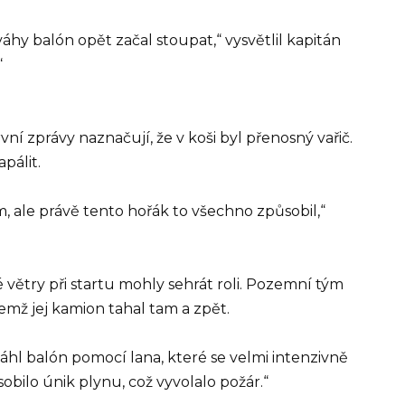
váhy balón opět začal stoupat,“ vysvětlil kapitán
“
rvní zprávy naznačují, že v koši byl přenosný vařič.
pálit.
sám, ale právě tento hořák to všechno způsobil,“
lné větry při startu mohly sehrát roli. Pozemní tým
emž jej kamion tahal tam a zpět.
áhl balón pomocí lana, které se velmi intenzivně
bilo únik plynu, což vyvolalo požár.“