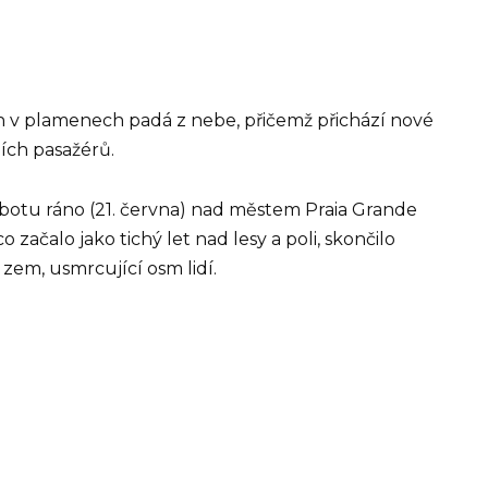
ón v plamenech padá z nebe, přičemž přichází nové
ích pasažérů.
sobotu ráno (21. června) nad městem Praia Grande
 co začalo jako tichý let nad lesy a poli, skončilo
 zem, usmrcující osm lidí.