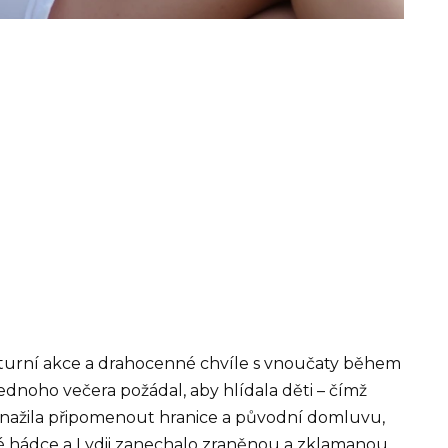
lturní akce a drahocenné chvíle s vnoučaty během
 jednoho večera požádal, aby hlídala děti – čímž
e snažila připomenout hranice a původní domluvu,
ké hádce a Lydii zanechalo zraněnou a zklamanou.