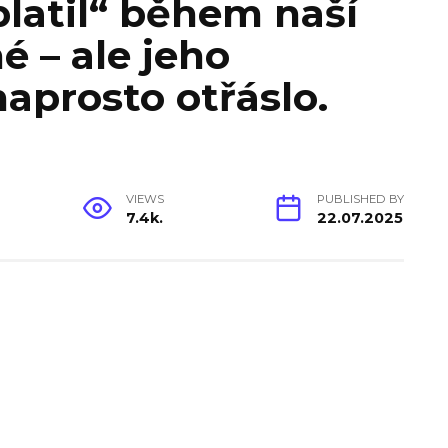
latil“ během naší
é – ale jeho
aprosto otřáslo.
VIEWS
PUBLISHED BY
7.4k.
22.07.2025