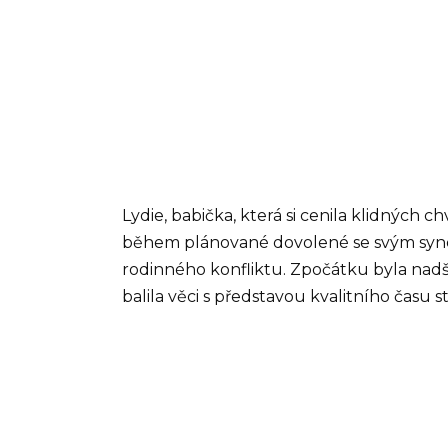
Lydie, babička, která si cenila klidných 
během plánované dovolené se svým synem
rodinného konfliktu. Zpočátku byla nadš
balila věci s představou kvalitního času s