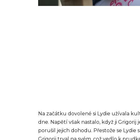
Na začátku dovolené si Lydie užívala ku
dne. Napětí však nastalo, když ji Grigorij
porušil jejich dohodu. Přestože se Lydi
Grigorij trval na svém, což vedlo k prud