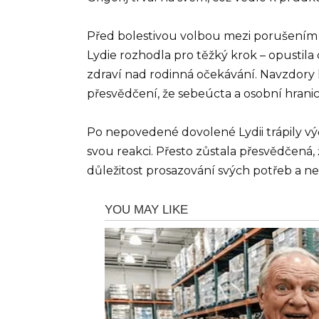
Před bolestivou volbou mezi porušením v
Lydie rozhodla pro těžký krok – opustil
zdraví nad rodinná očekávání. Navzdory k
přesvědčení, že sebeúcta a osobní hrani
Po nepovedené dovolené Lydii trápily vý
svou reakci. Přesto zůstala přesvědčená, 
důležitost prosazování svých potřeb a nez