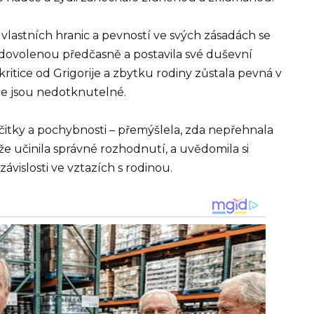
lastních hranic a pevností ve svých zásadách se
a dovolenou předčasně a postavila své duševní
ritice od Grigorije a zbytku rodiny zůstala pevná v
ce jsou nedotknutelné.
čitky a pochybnosti – přemýšlela, zda nepřehnala
že učinila správné rozhodnutí, a uvědomila si
ávislosti ve vztazích s rodinou.