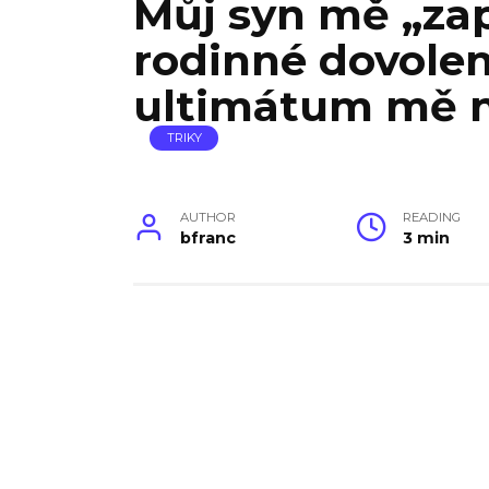
Můj syn mě „zap
rodinné dovolen
ultimátum mě n
TRIKY
AUTHOR
READING
bfranc
3 min