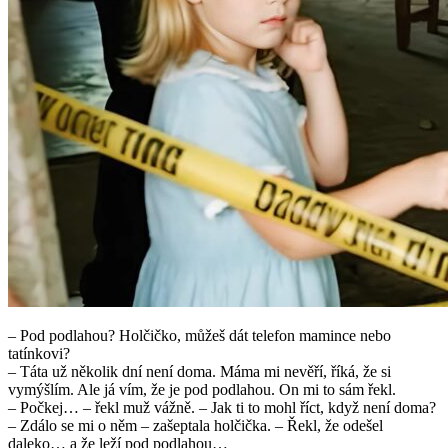
– Pod podlahou? Holčičko, můžeš dát telefon mamince nebo
tatínkovi?
– Táta už několik dní není doma. Máma mi nevěří, říká, že si
vymýšlím. Ale já vím, že je pod podlahou. On mi to sám řekl.
– Počkej… – řekl muž vážně. – Jak ti to mohl říct, když není doma?
– Zdálo se mi o něm – zašeptala holčička. – Řekl, že odešel
daleko… a že leží pod podlahou…