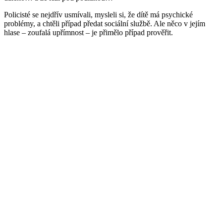
Policisté se nejdřív usmívali, mysleli si, že dítě má psychické
problémy, a chtěli případ předat sociální službě. Ale něco v jejím
hlase – zoufalá upřímnost – je přimělo případ prověřit.