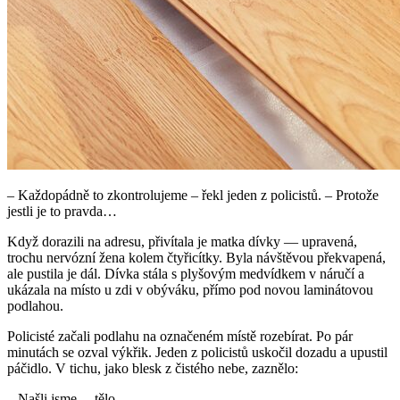
– Každopádně to zkontrolujeme – řekl jeden z policistů. – Protože
jestli je to pravda…
Když dorazili na adresu, přivítala je matka dívky — upravená,
trochu nervózní žena kolem čtyřicítky. Byla návštěvou překvapená,
ale pustila je dál. Dívka stála s plyšovým medvídkem v náručí a
ukázala na místo u zdi v obýváku, přímo pod novou laminátovou
podlahou.
Policisté začali podlahu na označeném místě rozebírat. Po pár
minutách se ozval výkřik. Jeden z policistů uskočil dozadu a upustil
páčidlo. V tichu, jako blesk z čistého nebe, zaznělo:
– Našli jsme… tělo.