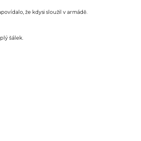
ovídalo, že kdysi sloužil v armádě.
lý šálek.