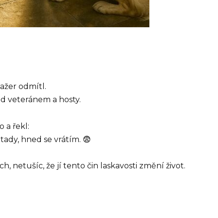
ažer odmítl.
d veteránem a hosty.
 a řekl:
tady, hned se vrátím. 😨
h, netušíc, že jí tento čin laskavosti změní život.