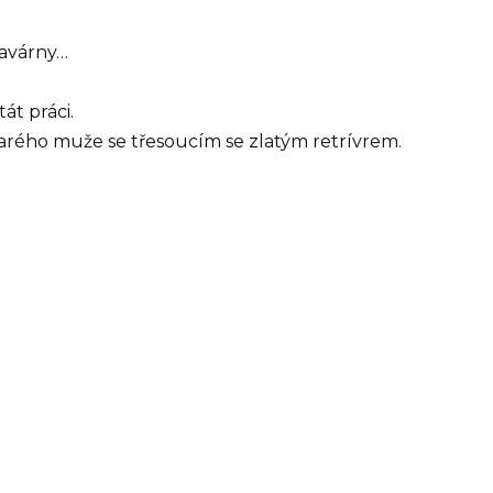
kavárny…
tát práci.
tarého muže se třesoucím se zlatým retrívrem.