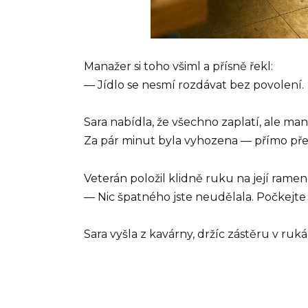
Manažer si toho všiml a přísně řekl:
— Jídlo se nesmí rozdávat bez povolení.
Sara nabídla, že všechno zaplatí, ale man
Za pár minut byla vyhozena — přímo pře
Veterán položil klidně ruku na její rameno
— Nic špatného jste neudělala. Počkejte 
Sara vyšla z kavárny, držíc zástěru v rukác