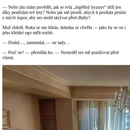
— Nebo jim mám povědět, jak se tvůj „úspěšný byznys“ drží jen
díky penězům tvé tety? Nebo jak mě prosíš, abych ti posílala peníze
z mých úspor, aby ses mohl skrývat před dluhy?
Muž zbledl. Ruka se mu třásla, sklenka se chvěla — jako by se on i
jeho křehké ego měli rozbít.
— Drahá…, zamumlal, — ne tady…
— Proč ne? — přerušila ho. — Nestyděl ses mě ponižovat před
všemi.