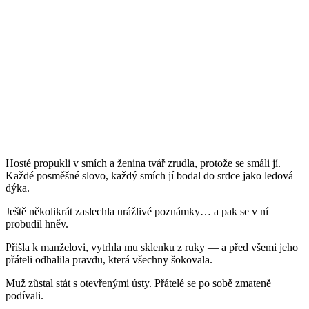
Hosté propukli v smích a ženina tvář zrudla, protože se smáli jí.
Každé posměšné slovo, každý smích jí bodal do srdce jako ledová
dýka.
Ještě několikrát zaslechla urážlivé poznámky… a pak se v ní
probudil hněv.
Přišla k manželovi, vytrhla mu sklenku z ruky — a před všemi jeho
přáteli odhalila pravdu, která všechny šokovala.
Muž zůstal stát s otevřenými ústy. Přátelé se po sobě zmateně
podívali.