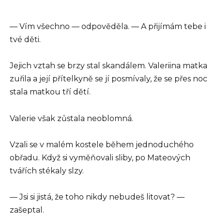
— Vím všechno — odpověděla. — A přijímám tebe i
tvé děti.
Jejich vztah se brzy stal skandálem. Valeriina matka
zuřila a její přítelkyně se jí posmívaly, že se přes noc
stala matkou tří dětí.
Valerie však zůstala neoblomná.
Vzali se v malém kostele během jednoduchého
obřadu. Když si vyměňovali sliby, po Mateových
tvářích stékaly slzy.
— Jsi si jistá, že toho nikdy nebudeš litovat? —
zašeptal.