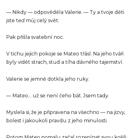
— Nikdy — odpověděla Valerie. — Ty a tvoje děti
jste teď můj celý svět.
Pak přišla svatební noc.
V tichu jejich pokoje se Mateo třásl. Na jeho tváři
byly vidět strach, stud a tíha dávného tajemství.
Valerie se jemně dotkla jeho ruky.
— Mateo… už se není čeho bát. Jsem tady.
Myslela si, že je připravena na všechno — na jizvy,
bolest i jakoukoli pravdu z jeho minulosti.
Potom Mateo pomalu začal rozepínat svou košili.