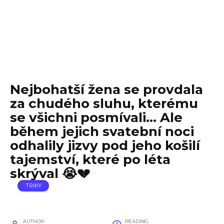
Nejbohatší žena se provdala
za chudého sluhu, kterému
se všichni posmívali… Ale
během jejich svatební noci
odhalily jizvy pod jeho košilí
tajemství, které po léta
skrýval 😭💔
TRIKY
AUTHOR
READING