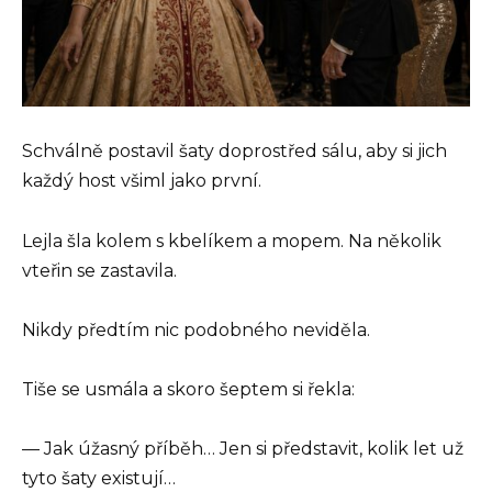
Schválně postavil šaty doprostřed sálu, aby si jich
každý host všiml jako první.
Lejla šla kolem s kbelíkem a mopem. Na několik
vteřin se zastavila.
Nikdy předtím nic podobného neviděla.
Tiše se usmála a skoro šeptem si řekla:
— Jak úžasný příběh… Jen si představit, kolik let už
tyto šaty existují…