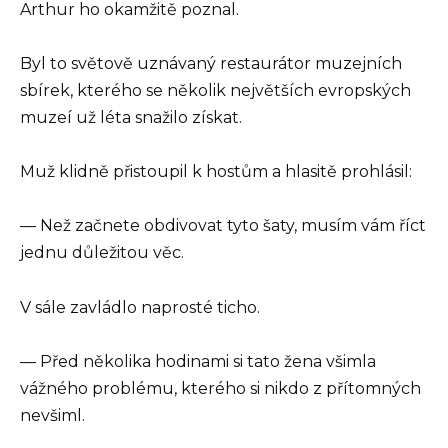
Arthur ho okamžitě poznal.
Byl to světově uznávaný restaurátor muzejních
sbírek, kterého se několik největších evropských
muzeí už léta snažilo získat.
Muž klidně přistoupil k hostům a hlasitě prohlásil:
— Než začnete obdivovat tyto šaty, musím vám říct
jednu důležitou věc.
V sále zavládlo naprosté ticho.
— Před několika hodinami si tato žena všimla
vážného problému, kterého si nikdo z přítomných
nevšiml.