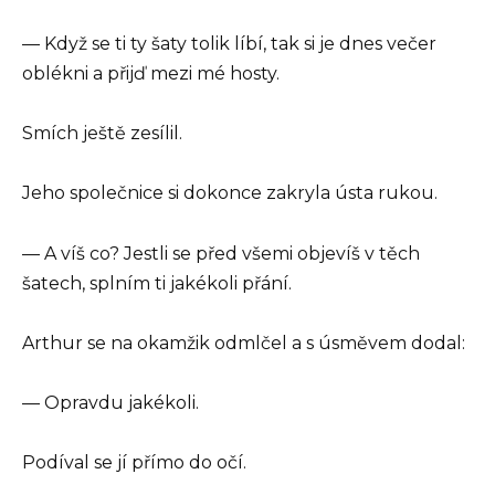
— Když se ti ty šaty tolik líbí, tak si je dnes večer
oblékni a přijď mezi mé hosty.
Smích ještě zesílil.
Jeho společnice si dokonce zakryla ústa rukou.
— A víš co? Jestli se před všemi objevíš v těch
šatech, splním ti jakékoli přání.
Arthur se na okamžik odmlčel a s úsměvem dodal:
— Opravdu jakékoli.
Podíval se jí přímo do očí.