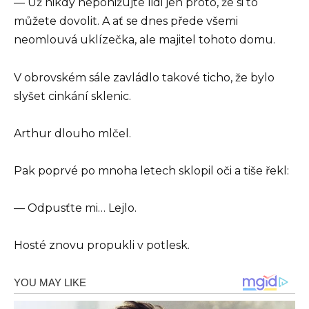
— Už nikdy neponižujte lidi jen proto, že si to
můžete dovolit. A ať se dnes přede všemi
neomlouvá uklízečka, ale majitel tohoto domu.
V obrovském sále zavládlo takové ticho, že bylo
slyšet cinkání sklenic.
Arthur dlouho mlčel.
Pak poprvé po mnoha letech sklopil oči a tiše řekl:
— Odpusťte mi… Lejlo.
Hosté znovu propukli v potlesk.