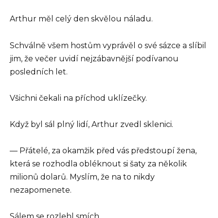
Arthur měl celý den skvělou náladu.
Schválně všem hostům vyprávěl o své sázce a slíbil
jim, že večer uvidí nejzábavnější podívanou
posledních let.
Všichni čekali na příchod uklízečky.
Když byl sál plný lidí, Arthur zvedl sklenici.
— Přátelé, za okamžik před vás předstoupí žena,
která se rozhodla obléknout si šaty za několik
milionů dolarů. Myslím, že na to nikdy
nezapomenete.
Sálem se rozlehl smích.