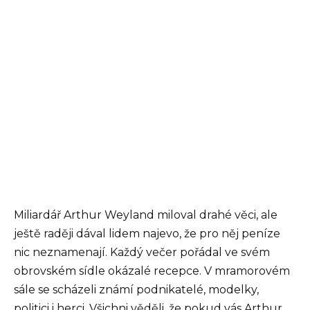
Miliardář Arthur Weyland miloval drahé věci, ale
ještě raději dával lidem najevo, že pro něj peníze
nic neznamenají. Každý večer pořádal ve svém
obrovském sídle okázalé recepce. V mramorovém
sále se scházeli známí podnikatelé, modelky,
politici i herci. Všichni věděli, že pokud vás Arthur