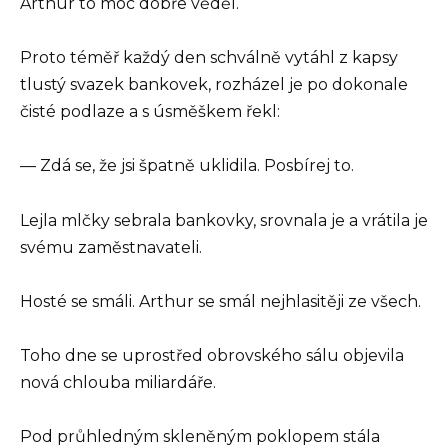
Arthur to moc dobře věděl.
Proto téměř každý den schválně vytáhl z kapsy
tlustý svazek bankovek, rozházel je po dokonale
čisté podlaze a s úsměškem řekl:
— Zdá se, že jsi špatně uklidila. Posbírej to.
Lejla mlčky sebrala bankovky, srovnala je a vrátila je
svému zaměstnavateli.
Hosté se smáli. Arthur se smál nejhlasitěji ze všech.
Toho dne se uprostřed obrovského sálu objevila
nová chlouba miliardáře.
Pod průhledným skleněným poklopem stála