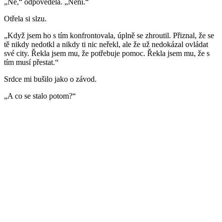
„Ne,“ odpověděla. „Není.“
Otřela si slzu.
„Když jsem ho s tím konfrontovala, úplně se zhroutil. Přiznal, že se
tě nikdy nedotkl a nikdy ti nic neřekl, ale že už nedokázal ovládat
své city. Řekla jsem mu, že potřebuje pomoc. Řekla jsem mu, že s
tím musí přestat.“
Srdce mi bušilo jako o závod.
„A co se stalo potom?“