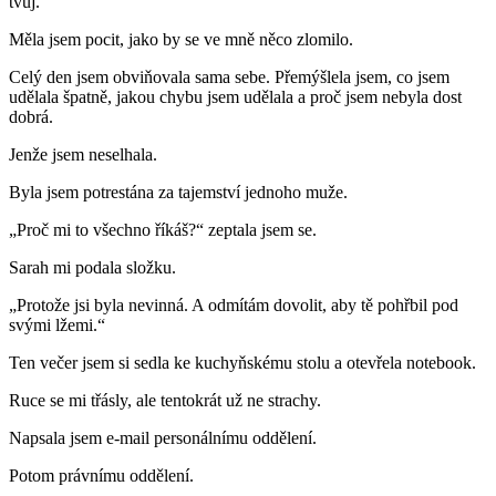
tvůj.“
Měla jsem pocit, jako by se ve mně něco zlomilo.
Celý den jsem obviňovala sama sebe. Přemýšlela jsem, co jsem
udělala špatně, jakou chybu jsem udělala a proč jsem nebyla dost
dobrá.
Jenže jsem neselhala.
Byla jsem potrestána za tajemství jednoho muže.
„Proč mi to všechno říkáš?“ zeptala jsem se.
Sarah mi podala složku.
„Protože jsi byla nevinná. A odmítám dovolit, aby tě pohřbil pod
svými lžemi.“
Ten večer jsem si sedla ke kuchyňskému stolu a otevřela notebook.
Ruce se mi třásly, ale tentokrát už ne strachy.
Napsala jsem e-mail personálnímu oddělení.
Potom právnímu oddělení.