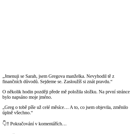
„Jmenuji se Sarah, jsem Gregova manželka. Nevyhodil tě z
finančních důvodů. Sejdeme se. Zasloužíš si znát pravdu.“
O několik hodin později přede mě položila složku. Na první stránce
bylo napsáno moje jméno.
„Greg o tobě píše už celé měsíce… A to, co jsem objevila, změnilo
úplně všechno.“
👇‼️ Pokračování v komentářích…