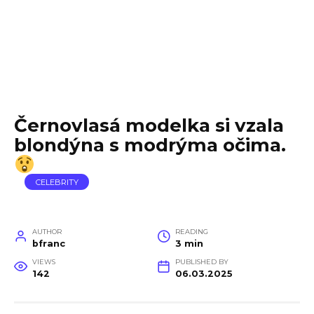
Černovlasá modelka si vzala
blondýna s modrýma očima.
CELEBRITY
AUTHOR
READING
bfranc
3 min
VIEWS
PUBLISHED BY
142
06.03.2025