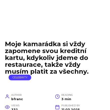
Moje kamarádka si vždy
zapomene svou kreditní
kartu, kdykoliv jdeme do
restaurace, takže vždy
musím platit za všechny.
CELEBRITY
AUTHOR
READING
bfranc
3 min
VIEWS
PUBLISHED BY
332
11.03.2025