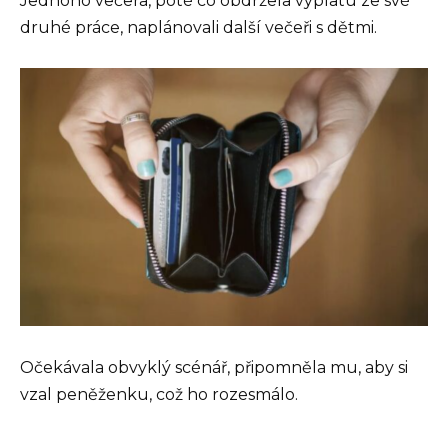
Jednoho večera, poté co obdržela výplatu ze své
druhé práce, naplánovali další večeři s dětmi.
Očekávala obvyklý scénář, připomněla mu, aby si
vzal peněženku, což ho rozesmálo.