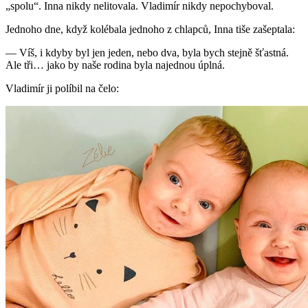
„spolu“. Inna nikdy nelitovala. Vladimír nikdy nepochyboval.
Jednoho dne, když kolébala jednoho z chlapců, Inna tiše zašeptala:
— Víš, i kdyby byl jen jeden, nebo dva, byla bych stejně šťastná.
Ale tři… jako by naše rodina byla najednou úplná.
Vladimír ji políbil na čelo: