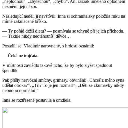
„neplodnou“, „zbytečnou“, „chybu“. Ani zázrak umělého oplodnění
nezměnil její názor.
Následující neděli ji navštívili. Inna si ochranitelsky položila ruku na
mírně zakulacené bříško.
— Ty pořád držíš dietu? — posmívala se tchyně při jejich příchodu.
— Takhle nikdy neotěhotníš, děvče…
Posadili se. Vladimír narovnaný, s hrdostí oznámil:
— Čekáme trojčata.
V místnosti zavládlo takové ticho, že by bylo slyšet spadnout
špendlík.
Pak přišly nervózní smíchy, grimasy, obvinění: „Chceš z mého syna
udělat otroka?“, „Tři? To je jen rozmar!“, „Děti ze zkumavky nikdy
nebudou normální!“
Inna se roztřeseně postavila a omdlela.