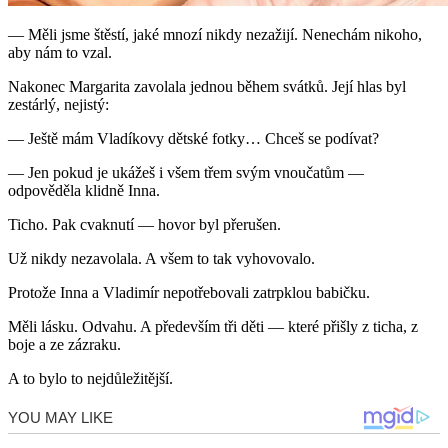
— Měli jsme štěstí, jaké mnozí nikdy nezažijí. Nenechám nikoho,
aby nám to vzal.
Nakonec Margarita zavolala jednou během svátků. Její hlas byl
zestárlý, nejistý:
— Ještě mám Vladíkovy dětské fotky… Chceš se podívat?
— Jen pokud je ukážeš i všem třem svým vnoučatům —
odpověděla klidně Inna.
Ticho. Pak cvaknutí — hovor byl přerušen.
Už nikdy nezavolala. A všem to tak vyhovovalo.
Protože Inna a Vladimír nepotřebovali zatrpklou babičku.
Měli lásku. Odvahu. A především tři děti — které přišly z ticha, z
boje a ze zázraku.
A to bylo to nejdůležitější.