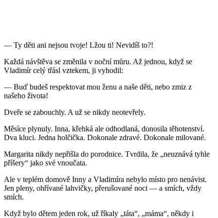
— Ty děti ani nejsou tvoje! Lžou ti! Nevidíš to?!
Každá návštěva se změnila v noční můru. Až jednou, když se
Vladimír celý třásl vztekem, ji vyhodil:
— Buď budeš respektovat mou ženu a naše děti, nebo zmiz z
našeho života!
Dveře se zabouchly. A už se nikdy neotevřely.
Měsíce plynuly. Inna, křehká ale odhodlaná, donosila těhotenství.
Dva kluci. Jedna holčička. Dokonale zdravé. Dokonale milované.
Margarita nikdy nepřišla do porodnice. Tvrdila, že „neuznává tyhle
příšery“ jako své vnoučata.
Ale v teplém domově Inny a Vladimíra nebylo místo pro nenávist.
Jen pleny, ohřívané lahvičky, přerušované noci — a smích, vždy
smích.
Když bylo dětem jeden rok, už říkaly „táta“, „máma“, někdy i