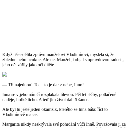
Když tiše sdělila zprávu manželovi Vladimírovi, myslela si, že
zbledne nebo ucukne. Ale ne. Manžel ji objal s opravdovou radostí,
jeho oči zářily jako oči dítěte.
— Tři najednou! To… to je dar z nebe, Inno!
Inna se v jeho náručí rozplakala úlevou. Pět let léčby, potlačené
naděje, hořké ticho. A teď jim život dal tři šance.
Ale byl tu ještě jeden okamžik, kterého se Inna bála: říct to
Vladimírově matce.
Margarita nikdy neskrývala své pohrdání vůči Inně. Považovala ji za