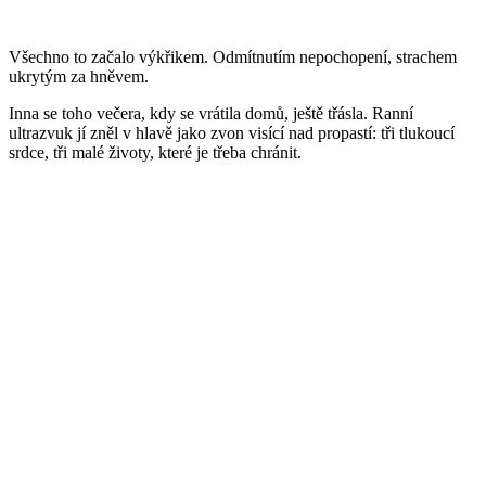
Všechno to začalo výkřikem. Odmítnutím nepochopení, strachem
ukrytým za hněvem.
Inna se toho večera, kdy se vrátila domů, ještě třásla. Ranní
ultrazvuk jí zněl v hlavě jako zvon visící nad propastí: tři tlukoucí
srdce, tři malé životy, které je třeba chránit.