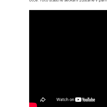
otce. Toto šťastné setkání zůstane v pam