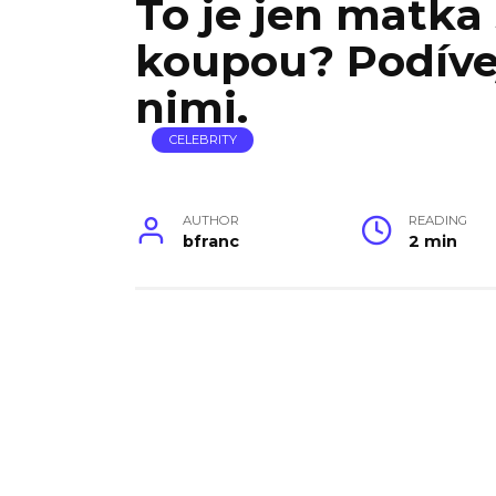
To je jen matka 
koupou? Podívej
nimi.
CELEBRITY
AUTHOR
READING
bfranc
2 min