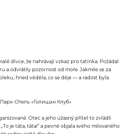
 malé dívce, že nahrávají vzkaz pro tatínka. Požádal
ru a odvrátily pozornost od moře. Jakmile se za
leku, hned věděla, co se děje — a radost byla
anizované. Otec a jeho úžasný přítel to zvládli
„To je táta, táta!“ a pevně objala svého milovaného