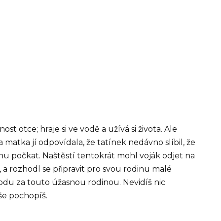
ost otce; hraje si ve vodě a užívá si života. Ale
 matka jí odpovídala, že tatínek nedávno slíbil, že
hu počkat. Naštěstí tentokrát mohl voják odjet na
a rozhodl se připravit pro svou rodinu malé
odu za touto úžasnou rodinou. Nevidíš nic
še pochopíš.