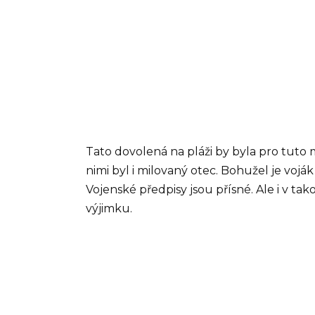
Tato dovolená na pláži by byla pro tuto 
nimi byl i milovaný otec. Bohužel je vojá
Vojenské předpisy jsou přísné. Ale i v 
výjimku.