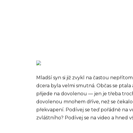
Mladší syn si již zvykl na častou nepřítomn
dcera byla velmi smutná. Občas se ptala a
přijede na dovolenou — jen je třeba troc
dovolenou mnohem dříve, než se čekalo, 
překvapení. Podívej se teď pořádně na v
zvláštního? Podívej se na video a hned v