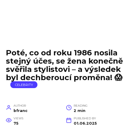
Poté, co od roku 1986 nosila
stejný účes, se žena konečně
svěřila stylistovi – a výsledek
byl dechberoucí proměna! 😱
CELEBRITY
AUTHOR
READING
bfranc
2 min
VIEWS
PUBLISHED BY
75
01.06.2025