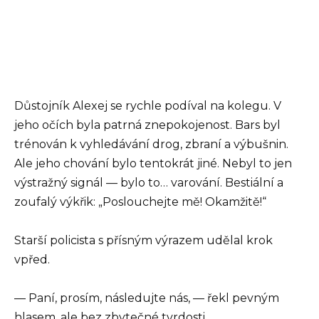
Důstojník Alexej se rychle podíval na kolegu. V
jeho očích byla patrná znepokojenost. Bars byl
trénován k vyhledávání drog, zbraní a výbušnin.
Ale jeho chování bylo tentokrát jiné. Nebyl to jen
výstražný signál — bylo to… varování. Bestiální a
zoufalý výkřik: „Poslouchejte mě! Okamžitě!“
Starší policista s přísným výrazem udělal krok
vpřed.
— Paní, prosím, následujte nás, — řekl pevným
hlasem, ale bez zbytečné tvrdosti.