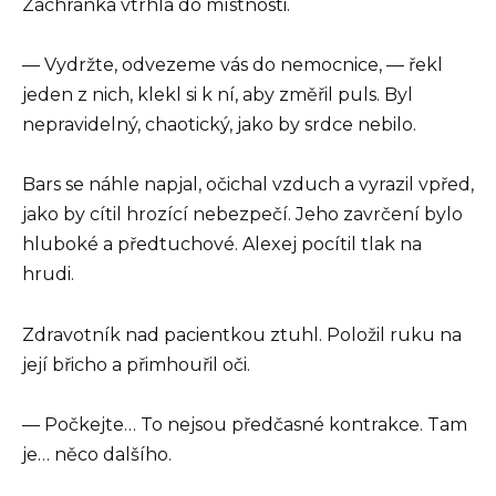
Záchranka vtrhla do místnosti.
— Vydržte, odvezeme vás do nemocnice, — řekl
jeden z nich, klekl si k ní, aby změřil puls. Byl
nepravidelný, chaotický, jako by srdce nebilo.
Bars se náhle napjal, očichal vzduch a vyrazil vpřed,
jako by cítil hrozící nebezpečí. Jeho zavrčení bylo
hluboké a předtuchové. Alexej pocítil tlak na
hrudi.
Zdravotník nad pacientkou ztuhl. Položil ruku na
její břicho a přimhouřil oči.
— Počkejte… To nejsou předčasné kontrakce. Tam
je… něco dalšího.