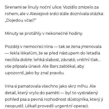
Sirenami se linuly noční ulice. Vozidlo zmizelo za
rohem, ale v Alexejově srdci stále doznívala otázka:
„Dojedou včas?“
Minuty se protáhly v nekonečné hodiny.
Později v nemocnici Irina — tak se žena jmenovala
— řekla lékařům, že se před nástupem do letadla
necítila dobře: lehká slabost, závratě, vnitřní tlak…
vše připsala únavě. Ale Bars zaštěkal, aby
upozornil, jako by znal pravdu.
Irina si pamatovala všechno jako skrz mlhu. Ale
detail, který vrylo do paměti — byl to vystrašený
pohled psa a pevná rozhodnost důstojníka, který ji
neopustil. Lékaři provedli urgentní operaci: