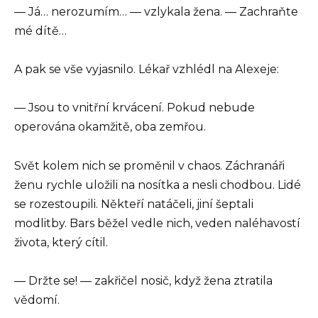
— Já… nerozumím… — vzlykala žena. — Zachraňte
mé dítě…
A pak se vše vyjasnilo. Lékař vzhlédl na Alexeje:
— Jsou to vnitřní krvácení. Pokud nebude
operována okamžitě, oba zemřou.
Svět kolem nich se proměnil v chaos. Záchranáři
ženu rychle uložili na nosítka a nesli chodbou. Lidé
se rozestoupili. Někteří natáčeli, jiní šeptali
modlitby. Bars běžel vedle nich, veden naléhavostí
života, který cítil.
— Držte se! — zakřičel nosič, když žena ztratila
vědomí.