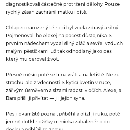
diagnostikovali částečné protržení dělohy. Pouze
rychlý zásah zachránil matku i dítě.
Chlapec narozený té noci byl zcela zdravý a silný.
Pojmenovali ho Alexej na počest důstojníka. S
prvním nádechem vydal silný pláč a sevřel vzduch
malými pěstičkami, už tak odhodlaný jako pes,
který mu daroval život.
Přesně měsíc poté se Irina vrátila na letiště. Ne ze
strachu, ale z vděčnosti. S kyticí květin v ruce,
zářivým úsměvem a slzami radosti v očích. Alexej a
Bars přišli ji přivítat — ji i jejich syna.
Pes ji okamžitě poznal, přiběhl a olízl jí ruku, poté
jemně dotkl nožičky miminka zabaleného do
dečky a přiblížil se znovu.