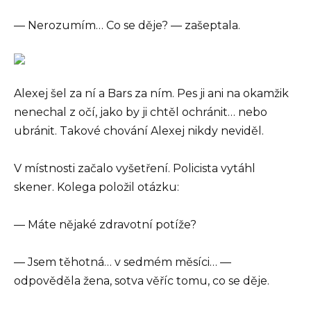
— Nerozumím… Co se děje? — zašeptala.
Alexej šel za ní a Bars za ním. Pes ji ani na okamžik
nenechal z očí, jako by ji chtěl ochránit… nebo
ubránit. Takové chování Alexej nikdy neviděl.
V místnosti začalo vyšetření. Policista vytáhl
skener. Kolega položil otázku:
— Máte nějaké zdravotní potíže?
— Jsem těhotná… v sedmém měsíci… —
odpověděla žena, sotva věříc tomu, co se děje.