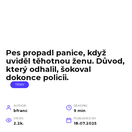
Pes propadl panice, když
uviděl těhotnou ženu. Důvod,
který odhalil, šokoval
dokonce policii.
TRIKY
AUTHOR
READING
bfranc
9 min
VIEWS
PUBLISHED BY
2.2k.
18.07.2025