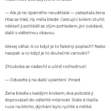
— Ale já nic špatného neudělala! — zašeptala žena.
Hlas se třásl, rty měla bledé. Cestující kolem ztuhli:
někteří ji pohlédli se zlým pohledem, jiní zvědavě,
další s viditelnou obavou.
Alexej váhal. A co když je to falešný poplach? Nebo
naopak: a co když je to skutečné varování?
Zhluboka se nadechl a učinil rozhodnutí:
— Odveďte ji na další vyšetření. Ihned.
Žena bledla s každým krokem, dva policisté ji
doprovázeli do odlehlé místnosti. Stále si tlačila
ruce na břicho, dýchání bylo rychlé a mělké.