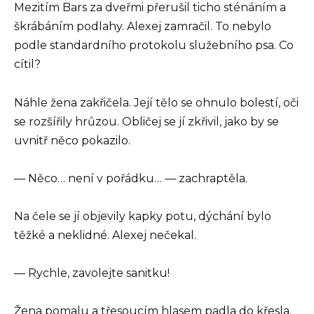
Mezitím Bars za dveřmi přerušil ticho sténáním a
škrábáním podlahy. Alexej zamračil. To nebylo
podle standardního protokolu služebního psa. Co
cítil?
Náhle žena zakřičela. Její tělo se ohnulo bolestí, oči
se rozšířily hrůzou. Obličej se jí zkřivil, jako by se
uvnitř něco pokazilo.
— Něco… není v pořádku… — zachraptěla.
Na čele se jí objevily kapky potu, dýchání bylo
těžké a neklidné. Alexej nečekal.
— Rychle, zavolejte sanitku!
Žena pomalu a třesoucím hlasem padla do křesla.