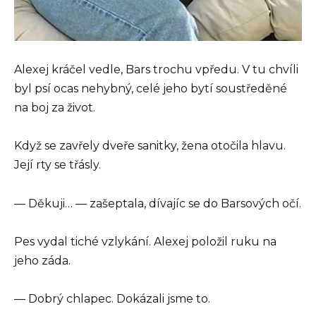
Alexej kráčel vedle, Bars trochu vpředu. V tu chvíli
byl psí ocas nehybný, celé jeho bytí soustředěné
na boj za život.
Když se zavřely dveře sanitky, žena otočila hlavu.
Její rty se třásly.
— Děkuji… — zašeptala, dívajíc se do Barsových očí.
Pes vydal tiché vzlykání. Alexej položil ruku na
jeho záda.
— Dobrý chlapec. Dokázali jsme to.