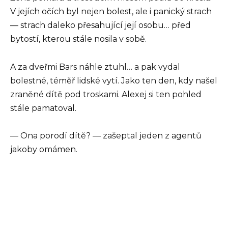
V jejích očích byl nejen bolest, ale i panický strach
— strach daleko přesahující její osobu… před
bytostí, kterou stále nosila v sobě.
A za dveřmi Bars náhle ztuhl… a pak vydal
bolestné, téměř lidské vytí. Jako ten den, kdy našel
zraněné dítě pod troskami. Alexej si ten pohled
stále pamatoval.
— Ona porodí dítě? — zašeptal jeden z agentů
jakoby omámen.