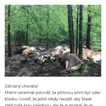
Zdrcený chovatel
Místní veterinář potvrdil, že příčinou smrti byl úder
blesku. Uvedl, že ještě nikdy nezažil, aby blesk
zabil tolik krav najednou, ale že je možné, že se