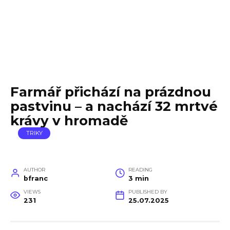
Farmář přichází na prázdnou
pastvinu – a nachází 32 mrtvé
krávy v hromadě
TRIKY
AUTHOR
READING
bfranc
3 min
VIEWS
PUBLISHED BY
231
25.07.2025