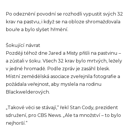
Po odeznění povodní se rozhodli vypustit svých 32
krav na pastvu, i když se na obloze shromažďovala
bouře a bylo slyšet hřmění.
Šokující návrat
Později téhož dne Jared a Misty přišli na pastvinu –
a zůstali v šoku. Všech 32 krav bylo mrtvých, ležely
v jedné hromadě. Podle zpráv je zasáhl blesk.
Místní zemědělská asociace zveřejnila fotografie a
požádala veřejnost, aby myslela na rodinu
Blackwelderových.
„Takové věci se stávají,“ řekl Stan Cody, prezident
sdružení, pro CBS News. „Ale ta množství – to bylo
nejhorší.“