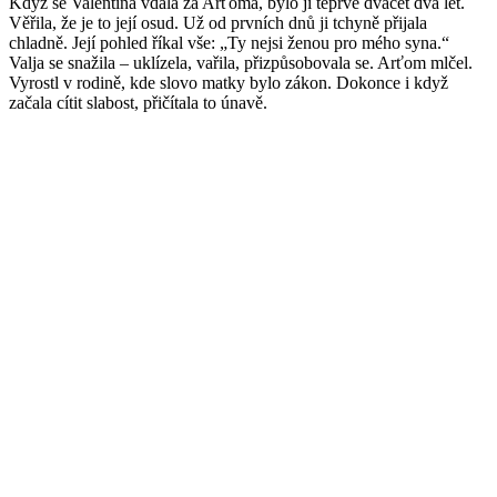
Když se Valentina vdala za Arťoma, bylo jí teprve dvacet dva let.
Věřila, že je to její osud. Už od prvních dnů ji tchyně přijala
chladně. Její pohled říkal vše: „Ty nejsi ženou pro mého syna.“
Valja se snažila – uklízela, vařila, přizpůsobovala se. Arťom mlčel.
Vyrostl v rodině, kde slovo matky bylo zákon. Dokonce i když
začala cítit slabost, přičítala to únavě.