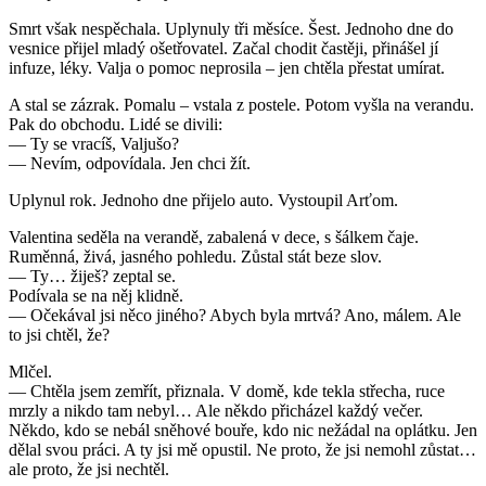
Smrt však nespěchala. Uplynuly tři měsíce. Šest. Jednoho dne do
vesnice přijel mladý ošetřovatel. Začal chodit častěji, přinášel jí
infuze, léky. Valja o pomoc neprosila – jen chtěla přestat umírat.
A stal se zázrak. Pomalu – vstala z postele. Potom vyšla na verandu.
Pak do obchodu. Lidé se divili:
— Ty se vracíš, Valjušo?
— Nevím, odpovídala. Jen chci žít.
Uplynul rok. Jednoho dne přijelo auto. Vystoupil Arťom.
Valentina seděla na verandě, zabalená v dece, s šálkem čaje.
Ruměnná, živá, jasného pohledu. Zůstal stát beze slov.
— Ty… žiješ? zeptal se.
Podívala se na něj klidně.
— Očekával jsi něco jiného? Abych byla mrtvá? Ano, málem. Ale
to jsi chtěl, že?
Mlčel.
— Chtěla jsem zemřít, přiznala. V domě, kde tekla střecha, ruce
mrzly a nikdo tam nebyl… Ale někdo přicházel každý večer.
Někdo, kdo se nebál sněhové bouře, kdo nic nežádal na oplátku. Jen
dělal svou práci. A ty jsi mě opustil. Ne proto, že jsi nemohl zůstat…
ale proto, že jsi nechtěl.