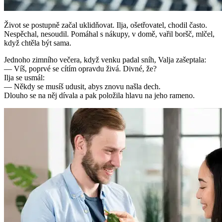
Život se postupně začal uklidňovat. Ilja, ošetřovatel, chodil často.
Nespěchal, nesoudil. Pomáhal s nákupy, v domě, vařil boršč, mlčel,
když chtěla být sama.
Jednoho zimního večera, když venku padal sníh, Valja zašeptala:
— Víš, poprvé se cítím opravdu živá. Divné, že?
Ilja se usmál:
— Někdy se musíš udusit, abys znovu našla dech.
Dlouho se na něj dívala a pak položila hlavu na jeho rameno.