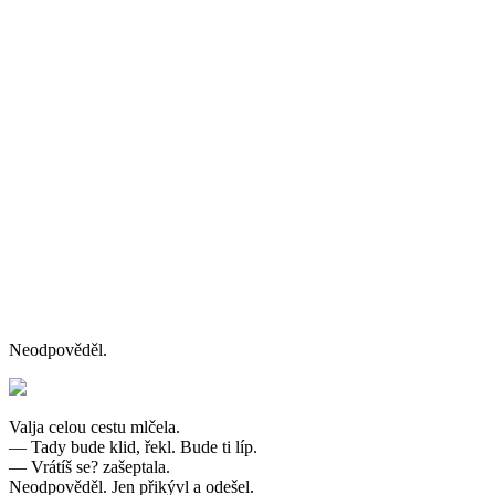
Neodpověděl.
Valja celou cestu mlčela.
— Tady bude klid, řekl. Bude ti líp.
— Vrátíš se? zašeptala.
Neodpověděl. Jen přikývl a odešel.