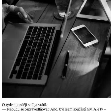
O týden později se Ilja vrátil.
— Nebudu se ospravedlňovat. Ano, byl jsem součástí hry. Ale ty –