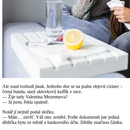
Ale osud rozhodl jinak. Jednoho dne se na prahu objevil cizinec –
černá bunda, starý aktovkový kufřík v ruce.
— Žije tady Valentina Mezentseva?
— Já jsem, řekla opatrně.
Notář jí nejistě podal složku.
— Máte… závěť. Váš otec zemřel. Podle dokumentů jste jediná
dědička bytu ve městě a bankovního účtu. Dědíte značnou částku.