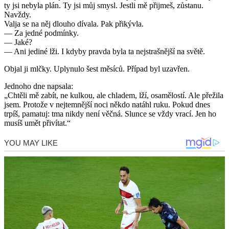
ty jsi nebyla plán. Ty jsi můj smysl. Jestli mě přijmeš, zůstanu.
Navždy.
Valja se na něj dlouho dívala. Pak přikývla.
— Za jedné podmínky.
— Jaké?
— Ani jediné lži. I kdyby pravda byla ta nejstrašnější na světě.
Objal ji mlčky. Uplynulo šest měsíců. Případ byl uzavřen.
Jednoho dne napsala:
„Chtěli mě zabít, ne kulkou, ale chladem, lží, osamělostí. Ale přežila
jsem. Protože v nejtemnější noci někdo natáhl ruku. Pokud dnes
trpíš, pamatuj: tma nikdy není věčná. Slunce se vždy vrací. Jen ho
musíš umět přivítat.“