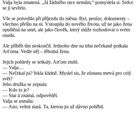
Valja byla zmatená. „Já žádného otce nemám,“ pomyslela si. Srdce
se jí sevřelo.
Vše se potvrdilo při příjezdu do města. Byt, peníze, dokumenty –
všechno přešlo na ni. Vstoupila do nového života, už ne jako žena
opuštěná na smrt, ale jako člověk, který může rozhodovat o svém
osudu.
Ale příběh tím neskončil. Jednoho dne na trhu nečekaně potkala
Arťoma. Vedle něj – těhotná žena.
Jejich pohledy se setkaly. Arťom ztuhl.
— Valja…
— Nečekal jsi? řekla klidně. Myslel sis, že zůstanu mrtvá pro celý
svět?
Jeho družka se zeptala:
— Kdo to je?
— Star á známá, odpověděl.
Valja se usmála:
— Ano, velmi stará. Ta, kterou jsi už dávno pohřbil.