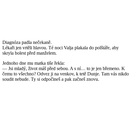
Diagnóza padla nečekaně.
Lékaři jen vrtěli hlavou. Té noci Valja plakala do polštáře, aby
skryla bolest před manželem.
Jednoho dne mu matka tiše řekla:
— Jsi mladý, život máš před sebou. A s ní… to je jen břemeno. K
čemu to všechno? Odvez ji na venkov, k tetě Dunje. Tam vás nikdo
soudit nebude. Ty si odpočineš a pak začneš znovu.