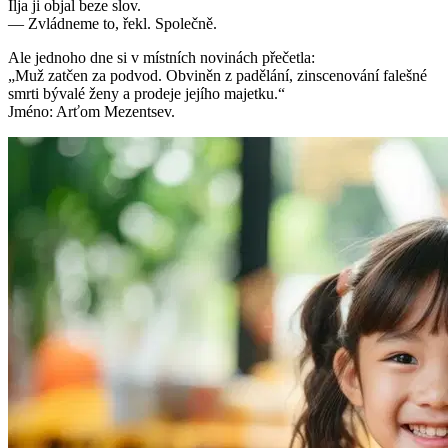
Ilja ji objal beze slov.
— Zvládneme to, řekl. Společně.
Ale jednoho dne si v místních novinách přečetla:
„Muž zatčen za podvod. Obviněn z padělání, zinscenování falešné
smrti bývalé ženy a prodeje jejího majetku.“
Jméno: Arťom Mezentsev.