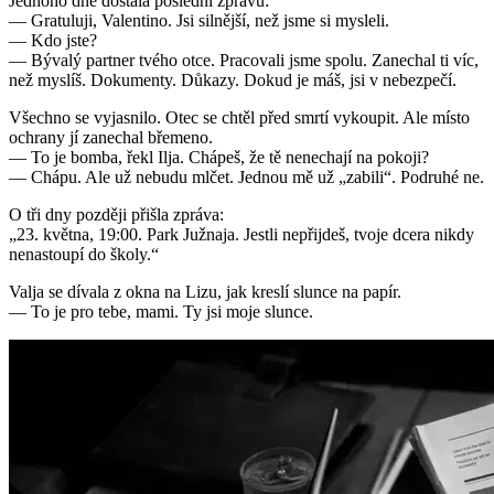
Jednoho dne dostala poslední zprávu:
— Gratuluji, Valentino. Jsi silnější, než jsme si mysleli.
— Kdo jste?
— Bývalý partner tvého otce. Pracovali jsme spolu. Zanechal ti víc,
než myslíš. Dokumenty. Důkazy. Dokud je máš, jsi v nebezpečí.
Všechno se vyjasnilo. Otec se chtěl před smrtí vykoupit. Ale místo
ochrany jí zanechal břemeno.
— To je bomba, řekl Ilja. Chápeš, že tě nenechají na pokoji?
— Chápu. Ale už nebudu mlčet. Jednou mě už „zabili“. Podruhé ne.
O tři dny později přišla zpráva:
„23. května, 19:00. Park Južnaja. Jestli nepřijdeš, tvoje dcera nikdy
nenastoupí do školy.“
Valja se dívala z okna na Lizu, jak kreslí slunce na papír.
— To je pro tebe, mami. Ty jsi moje slunce.