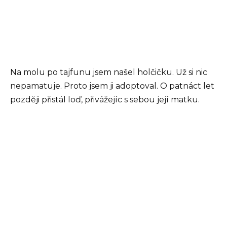
Na molu po tajfunu jsem našel holčičku. Už si nic
nepamatuje. Proto jsem ji adoptoval. O patnáct let
později přistál loď, přivážejíc s sebou její matku.