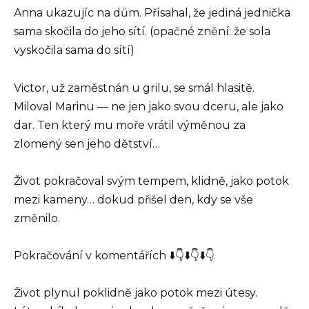
Anna ukazujíc na dům. Přísahal, že jediná jednička
sama skočila do jeho sítí. (opačné znění: že sola
vyskočila sama do sítí)
Victor, už zaměstnán u grilu, se smál hlasitě.
Miloval Marinu — ne jen jako svou dceru, ale jako
dar. Ten který mu moře vrátil výměnou za
zlomený sen jeho dětství…
Život pokračoval svým tempem, klidně, jako potok
mezi kameny… dokud přišel den, kdy se vše
změnilo.
Pokračování v komentářích ⬇️👇⬇️👇⬇️👇
Život plynul poklidně jako potok mezi útesy.