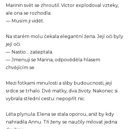
Marinin svět se zhroutil. Victor explodoval vzteky,
ale ona se rozhodla:
— Musím ji vidět.
Na starém molu čekala elegantní žena. Její oči byly
její oči.
— Nastio… zašeptala.
— Jmenuji se Marina, odpověděla hlasem
chvějícím se.
Mezi fotkami minulosti a sliby budoucnosti, její
srdce se trhalo. Dvě matky, dva životy. Nakonec si
vybrala střední cestu: nepopřít nic.
Léta plynula. Elena se stala oporou, aniž by kdy
nahradila Annu. Tři ženy se naučily milovat jedna