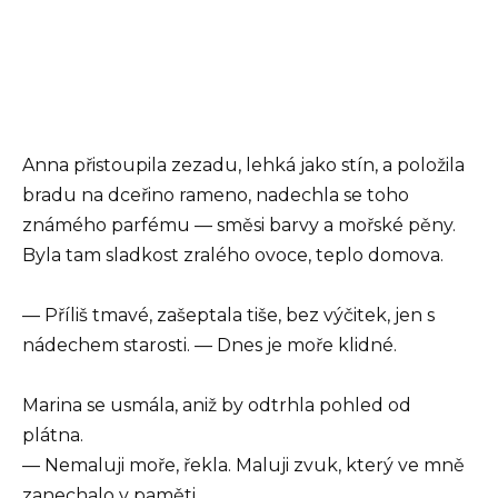
Anna přistoupila zezadu, lehká jako stín, a položila
bradu na dceřino rameno, nadechla se toho
známého parfému — směsi barvy a mořské pěny.
Byla tam sladkost zralého ovoce, teplo domova.
— Příliš tmavé, zašeptala tiše, bez výčitek, jen s
nádechem starosti. — Dnes je moře klidné.
Marina se usmála, aniž by odtrhla pohled od
plátna.
— Nemaluji moře, řekla. Maluji zvuk, který ve mně
zanechalo v paměti.