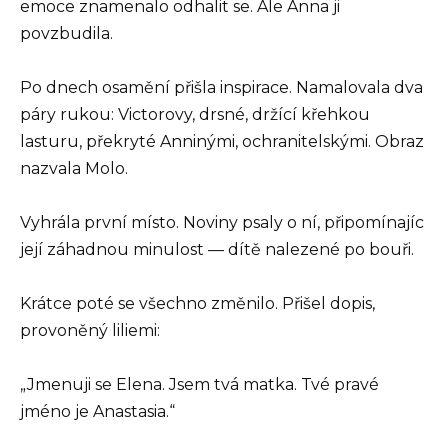
emoce znamenalo odhalit se. Ale Anna ji
povzbudila.
Po dnech osamění přišla inspirace. Namalovala dva
páry rukou: Victorovy, drsné, držící křehkou
lasturu, překryté Anninými, ochranitelskými. Obraz
nazvala Molo.
Vyhrála první místo. Noviny psaly o ní, připomínajíc
její záhadnou minulost — dítě nalezené po bouři.
Krátce poté se všechno změnilo. Přišel dopis,
provoněný liliemi:
„Jmenuji se Elena. Jsem tvá matka. Tvé pravé
jméno je Anastasia.“