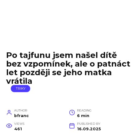
Po tajfunu jsem našel dítě
bez vzpomínek, ale o patnáct
let později se jeho matka
vrátila
TRIKY
AUTHOR
READING
bfranc
6 min
VIEWS
PUBLISHED BY
461
16.09.2025