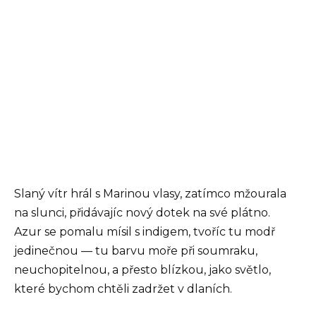
Slaný vítr hrál s Marinou vlasy, zatímco mžourala
na slunci, přidávajíc nový dotek na své plátno.
Azur se pomalu mísil s indigem, tvoříc tu modř
jedinečnou — tu barvu moře při soumraku,
neuchopitelnou, a přesto blízkou, jako světlo,
které bychom chtěli zadržet v dlaních.