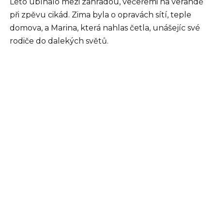
Léto ubíhalo mezi zahradou, večeřemi na verandě
při zpěvu cikád. Zima byla o opravách sítí, teple
domova, a Marina, která nahlas četla, unášejíc své
rodiče do dalekých světů.