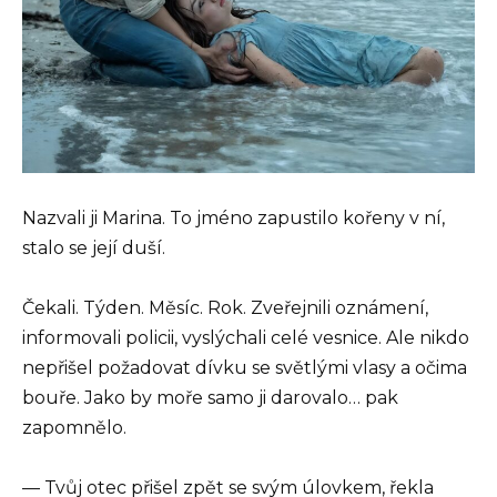
Nazvali ji Marina. To jméno zapustilo kořeny v ní,
stalo se její duší.
Čekali. Týden. Měsíc. Rok. Zveřejnili oznámení,
informovali policii, vyslýchali celé vesnice. Ale nikdo
nepřišel požadovat dívku se světlými vlasy a očima
bouře. Jako by moře samo ji darovalo… pak
zapomnělo.
— Tvůj otec přišel zpět se svým úlovkem, řekla