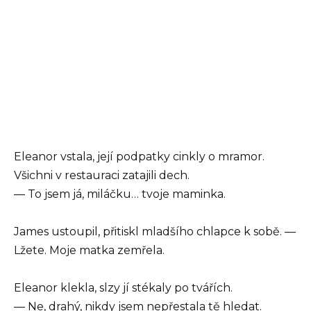
Eleanor vstala, její podpatky cinkly o mramor.
Všichni v restauraci zatajili dech.
— To jsem já, miláčku… tvoje maminka.
James ustoupil, přitiskl mladšího chlapce k sobě. —
Lžete. Moje matka zemřela.
Eleanor klekla, slzy jí stékaly po tvářích.
— Ne, drahý, nikdy jsem nepřestala tě hledat.