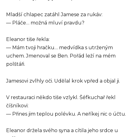
Mladší chlapec zatáhl Jamese za rukáv:
— Pláče… možná mluví pravdu?
Eleanor tiše řekla:
— Mám tvoji hračku… medvídka s utrženým
uchem. Jmenoval se Ben. Pořád leží na mém
polštáři.
Jamesovi zvlhly oči. Udělal krok vpřed a objal ji.
V restauraci někdo tiše vzlykl. Šéfkuchař řekl
číšníkovi:
— Přines jim teplou polévku. A neříkej nic o účtu.
Eleanor držela svého syna a cítila jeho srdce u