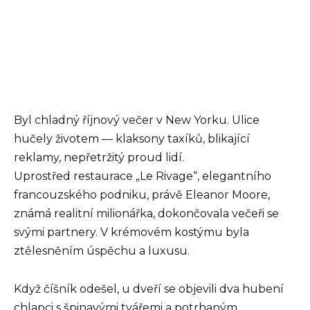
Byl chladný říjnový večer v New Yorku. Ulice
hučely životem — klaksony taxíků, blikající
reklamy, nepřetržitý proud lidí.
Uprostřed restaurace „Le Rivage“, elegantního
francouzského podniku, právě Eleanor Moore,
známá realitní milionářka, dokončovala večeři se
svými partnery. V krémovém kostýmu byla
ztělesněním úspěchu a luxusu.
Když číšník odešel, u dveří se objevili dva hubení
chlapci s špinavými tvářemi a potrhaným