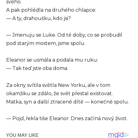
svého.
A pak pohlédla na druhého chlapce:
— A ty, drahoušku, kdo jsi?
— Jmenuju se Luke. Od té doby, co se probudil
pod starým mostem, jsme spolu.
Eleanor se usmála a podala mu ruku:
— Tak teď jste oba doma.
Za okny svítila světla New Yorku, ale v tom
okamžiku se zdálo, že svět přestal existovat.
Matka, syn a další ztracené dítě — konečně spolu.
— Pojď, řekla tiše Eleanor. Dnes začíná nový život.